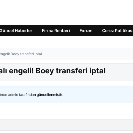
Güncel Haberler
Firma Rehberi
Forum
Çerez Politikas
ngeli! Boey transferi iptal
ı engeli! Boey transferi iptal
 önce
admin
tarafından güncellenmiştir.