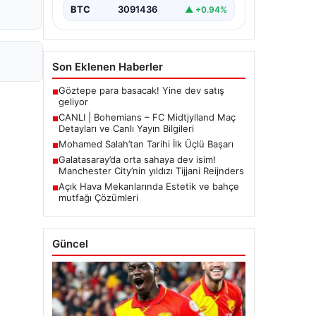
BTC
3091436
▲ +0.94%
Son Eklenen Haberler
Göztepe para basacak! Yine dev satış
■
geliyor
CANLI | Bohemians – FC Midtjylland Maç
■
Detayları ve Canlı Yayın Bilgileri
Mohamed Salah’tan Tarihi İlk Üçlü Başarı
■
Galatasaray’da orta sahaya dev isim!
■
Manchester City’nin yıldızı Tijjani Reijnders
Açık Hava Mekanlarında Estetik ve bahçe
■
mutfağı Çözümleri
Güncel