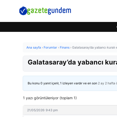
Ana sayfa
›
Forumlar
›
Finans
›
Galatasaray’da yabancı kuralı e
Galatasaray’da yabancı kural
Bu konu 0 yanıt içerir, 1 izleyen vardır ve en son
2 ay 2 hafta
1 yazı görüntüleniyor (toplam 1)
21/05/2026: 9:43 pm