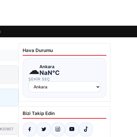
ı
Hava Durumu
☁
Ankara
NaN°C
ŞEHIR SEÇ
Bizi Takip Edin
#20807