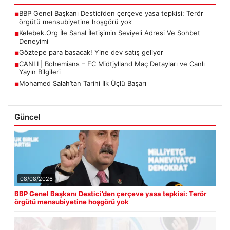
BBP Genel Başkanı Destici’den çerçeve yasa tepkisi: Terör
■
örgütü mensubiyetine hoşgörü yok
Kelebek.Org İle Sanal İletişimin Seviyeli Adresi Ve Sohbet
■
Deneyimi
Göztepe para basacak! Yine dev satış geliyor
■
CANLI | Bohemians – FC Midtjylland Maç Detayları ve Canlı
■
Yayın Bilgileri
Mohamed Salah’tan Tarihi İlk Üçlü Başarı
■
Güncel
08/08/2026
BBP Genel Başkanı Destici’den çerçeve yasa tepkisi: Terör
örgütü mensubiyetine hoşgörü yok