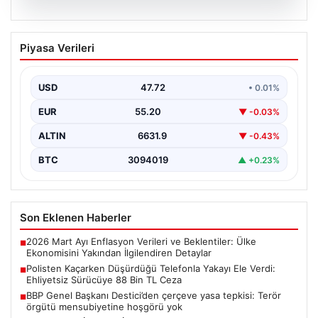
08.08.2026
BBP Genel Başkanı Destici’den çerçeve
Piyasa Verileri
yasa tepkisi: Terör örgütü
mensubiyetine hoşgörü yok
USD
47.72
• 0.01%
Büyük Birlik Partisi Genel Başkanı Mustafa Destici,
partisinin genel merkezinde düzenlediği basın
EUR
55.20
▼ -0.03%
toplantısında Meclis…
ALTIN
6631.9
▼ -0.43%
BTC
3094019
▲ +0.23%
Son Eklenen Haberler
2026 Mart Ayı Enflasyon Verileri ve Beklentiler: Ülke
■
Ekonomisini Yakından İlgilendiren Detaylar
Polisten Kaçarken Düşürdüğü Telefonla Yakayı Ele Verdi:
■
Ehliyetsiz Sürücüye 88 Bin TL Ceza
BBP Genel Başkanı Destici’den çerçeve yasa tepkisi: Terör
■
örgütü mensubiyetine hoşgörü yok