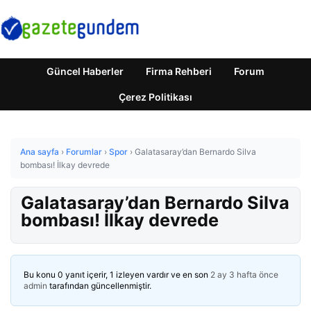
Güncel Haberler
Firma Rehberi
Forum
Çerez Politikası
Ana sayfa
›
Forumlar
›
Spor
›
Galatasaray’dan Bernardo Silva
bombası! İlkay devrede
Galatasaray’dan Bernardo Silva
bombası! İlkay devrede
Bu konu 0 yanıt içerir, 1 izleyen vardır ve en son
2 ay 3 hafta önce
admin
tarafından güncellenmiştir.