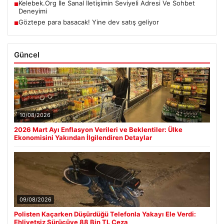
Kelebek.Org İle Sanal İletişimin Seviyeli Adresi Ve Sohbet
■
Deneyimi
Göztepe para basacak! Yine dev satış geliyor
■
Güncel
10/08/2026
2026 Mart Ayı Enflasyon Verileri ve Beklentiler: Ülke
Ekonomisini Yakından İlgilendiren Detaylar
09/08/2026
Polisten Kaçarken Düşürdüğü Telefonla Yakayı Ele Verdi:
Ehliyetsiz Sürücüye 88 Bin TL Ceza