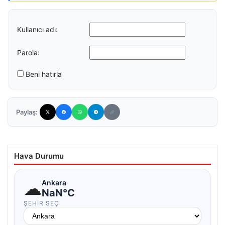
Kullanıcı adı:
Parola:
Beni hatırla
Paylaş:
Hava Durumu
☁
Ankara
NaN°C
ŞEHIR SEÇ