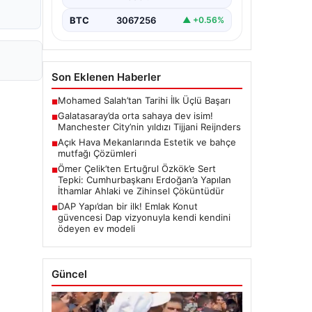
BTC
3067256
▲ +0.56%
Son Eklenen Haberler
Mohamed Salah’tan Tarihi İlk Üçlü Başarı
■
Galatasaray’da orta sahaya dev isim!
■
Manchester City’nin yıldızı Tijjani Reijnders
Açık Hava Mekanlarında Estetik ve bahçe
■
mutfağı Çözümleri
Ömer Çelik’ten Ertuğrul Özkök’e Sert
■
Tepki: Cumhurbaşkanı Erdoğan’a Yapılan
İthamlar Ahlaki ve Zihinsel Çöküntüdür
DAP Yapı’dan bir ilk! Emlak Konut
■
güvencesi Dap vizyonuyla kendi kendini
ödeyen ev modeli
Güncel