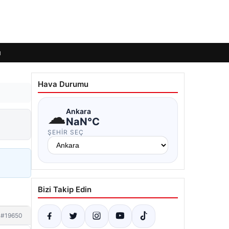
ı
Hava Durumu
☁
Ankara
NaN°C
ŞEHIR SEÇ
Bizi Takip Edin
#19650