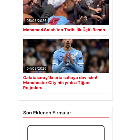
05/08/2026
Mohamed Salah’tan Tarihi İlk Üçlü Başarı
04/08/2026
Galatasaray’da orta sahaya dev isim!
Manchester City’nin yıldızı Tijjani
Reijnders
Son Eklenen Firmalar