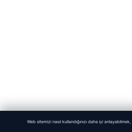
Web sitemizi nasıl kullandığınızı daha iyi anlayabilmek,
© 2026 Gazete Gündem – Güncel Haberler