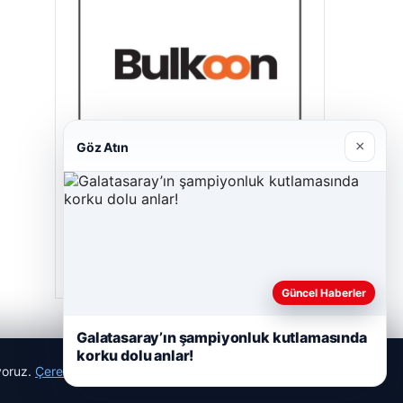
×
Göz Atın
Bulkoon Toptan Ayakkabı
03/05/2026
Güncel Haberler
Galatasaray’ın şampiyonluk kutlamasında
korku dolu anlar!
ıyoruz.
Çerez Politikamız
Reddet
Kabul Et