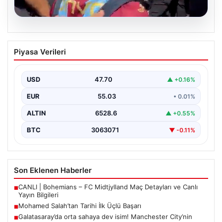
05.08.2026
Mohamed Salah’tan Tarihi İlk Üçlü
Piyasa Verileri
Başarı
Filipinlerli yıldız futbolcu Mohamed Salah, kariyerinde
önemli bir dönüm noktasına imza attı. Takımının
USD
47.70
▲ +0.16%
hücum…
EUR
55.03
• 0.01%
ALTIN
6528.6
▲ +0.55%
BTC
3063071
▼ -0.11%
Son Eklenen Haberler
CANLI | Bohemians – FC Midtjylland Maç Detayları ve Canlı
■
Yayın Bilgileri
Mohamed Salah’tan Tarihi İlk Üçlü Başarı
■
Galatasaray’da orta sahaya dev isim! Manchester City’nin
■