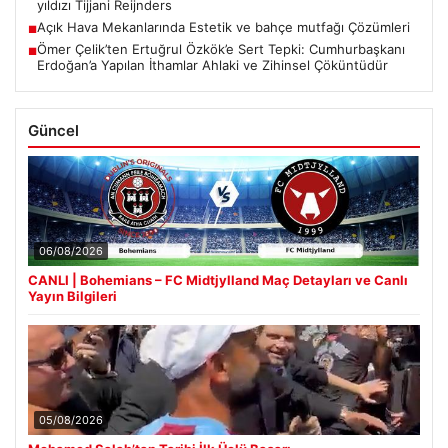
yıldızı Tijjani Reijnders
Açık Hava Mekanlarında Estetik ve bahçe mutfağı Çözümleri
■
Ömer Çelik’ten Ertuğrul Özkök’e Sert Tepki: Cumhurbaşkanı
■
Erdoğan’a Yapılan İthamlar Ahlaki ve Zihinsel Çöküntüdür
Güncel
06/08/2026
CANLI | Bohemians – FC Midtjylland Maç Detayları ve Canlı
Yayın Bilgileri
05/08/2026