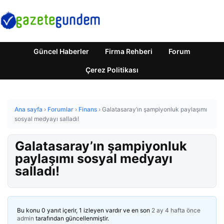
Güncel Haberler
Firma Rehberi
Forum
Çerez Politikası
Ana sayfa
›
Forumlar
›
Finans
›
Galatasaray’ın şampiyonluk paylaşımı
sosyal medyayı salladı!
Galatasaray’ın şampiyonluk
paylaşımı sosyal medyayı
salladı!
Bu konu 0 yanıt içerir, 1 izleyen vardır ve en son
2 ay 4 hafta önce
admin
tarafından güncellenmiştir.