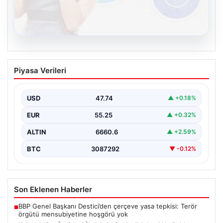
08.08.2026
Kelebek.Org İle Sanal İletişimin Seviyeli
Piyasa Verileri
Adresi Ve Sohbet Deneyimi
Sanal ortamında insanların seviyeli bir şekilde irtibat
oluşturması büyük bir hassasiyet ifade etmektedir.
USD
47.74
▲ +0.18%
Halen…
EUR
55.25
▲ +0.32%
ALTIN
6660.6
▲ +2.59%
BTC
3087292
▼ -0.12%
Son Eklenen Haberler
BBP Genel Başkanı Destici’den çerçeve yasa tepkisi: Terör
■
örgütü mensubiyetine hoşgörü yok