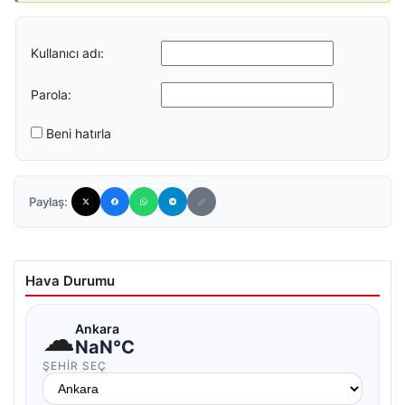
Kullanıcı adı:
Parola:
Beni hatırla
Paylaş:
Hava Durumu
☁
Ankara
NaN°C
ŞEHIR SEÇ