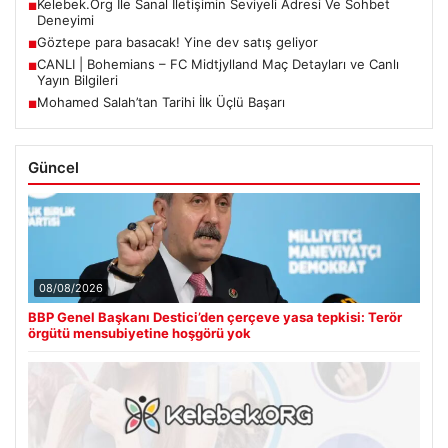
Kelebek.Org İle Sanal İletişimin Seviyeli Adresi Ve Sohbet
■
Deneyimi
Göztepe para basacak! Yine dev satış geliyor
■
CANLI | Bohemians – FC Midtjylland Maç Detayları ve Canlı
■
Yayın Bilgileri
Mohamed Salah’tan Tarihi İlk Üçlü Başarı
■
Güncel
08/08/2026
BBP Genel Başkanı Destici’den çerçeve yasa tepkisi: Terör
örgütü mensubiyetine hoşgörü yok