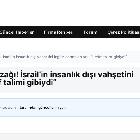
Güncel Haberler
Firma Rehberi
Forum
Çerez Politikas
İsrail’in insanlık dışı vahşetini İngiliz cerrah anlattı: “Hedef talimi gibiydi”
ğı! İsrail’in insanlık dışı vahşetini
 talimi gibiydi”
 önce
admin
tarafından güncellenmiştir.