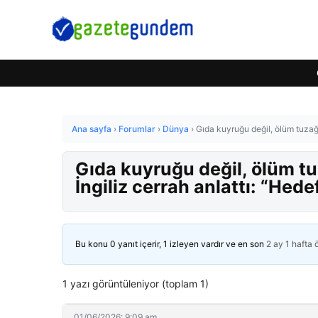
Ana sayfa
›
Forumlar
›
Dünya
›
Gıda kuyruğu değil, ölüm tuzağı! 
Gıda kuyruğu değil, ölüm tuza
İngiliz cerrah anlattı: “Hedef
Bu konu 0 yanıt içerir, 1 izleyen vardır ve en son
2 ay 1 hafta
1 yazı görüntüleniyor (toplam 1)
01/06/2026: 9:09 am