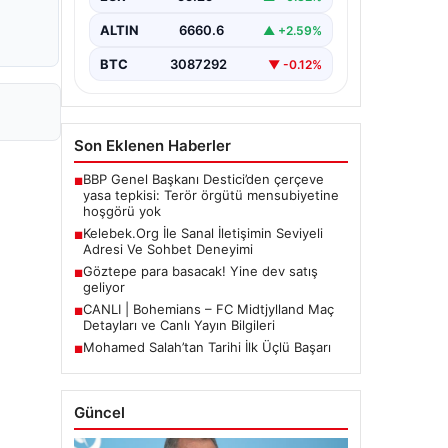
Halen…
ALTIN
6660.6
▲ +2.59%
BTC
3087292
▼ -0.12%
Son Eklenen Haberler
BBP Genel Başkanı Destici’den çerçeve
■
yasa tepkisi: Terör örgütü mensubiyetine
hoşgörü yok
Kelebek.Org İle Sanal İletişimin Seviyeli
■
Adresi Ve Sohbet Deneyimi
Göztepe para basacak! Yine dev satış
■
geliyor
CANLI | Bohemians – FC Midtjylland Maç
■
Detayları ve Canlı Yayın Bilgileri
Mohamed Salah’tan Tarihi İlk Üçlü Başarı
■
Güncel