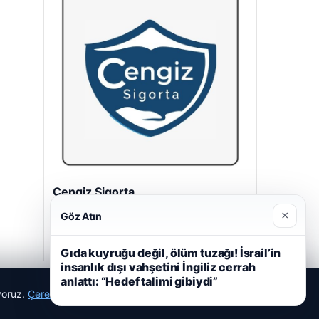
Cengiz Sigorta
23/06/2026
×
Göz Atın
Gıda kuyruğu değil, ölüm tuzağı! İsrail’in
insanlık dışı vahşetini İngiliz cerrah
anlattı: “Hedef talimi gibiydi”
ıyoruz.
Çerez Politikamız
Reddet
Kabul Et