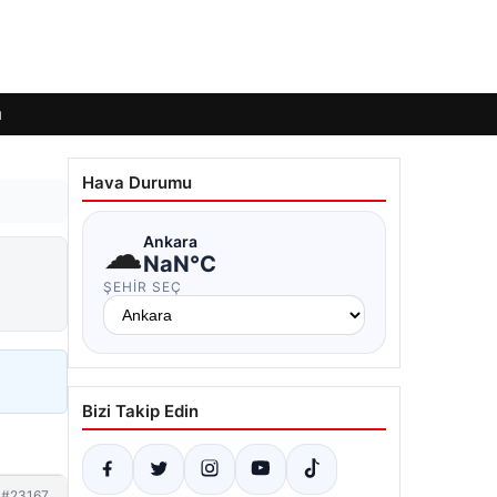
ı
Hava Durumu
☁
Ankara
NaN°C
ŞEHIR SEÇ
Bizi Takip Edin
#23167