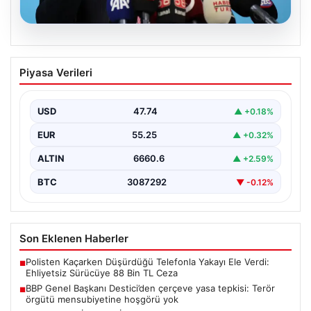
08.08.2026
BBP Genel Başkanı Destici’den çerçeve
Piyasa Verileri
yasa tepkisi: Terör örgütü
mensubiyetine hoşgörü yok
USD
47.74
▲ +0.18%
Büyük Birlik Partisi Genel Başkanı Mustafa Destici,
partisinin genel merkezinde düzenlediği basın
EUR
55.25
▲ +0.32%
toplantısında Meclis…
ALTIN
6660.6
▲ +2.59%
BTC
3087292
▼ -0.12%
Son Eklenen Haberler
Polisten Kaçarken Düşürdüğü Telefonla Yakayı Ele Verdi:
■
Ehliyetsiz Sürücüye 88 Bin TL Ceza
BBP Genel Başkanı Destici’den çerçeve yasa tepkisi: Terör
■
örgütü mensubiyetine hoşgörü yok