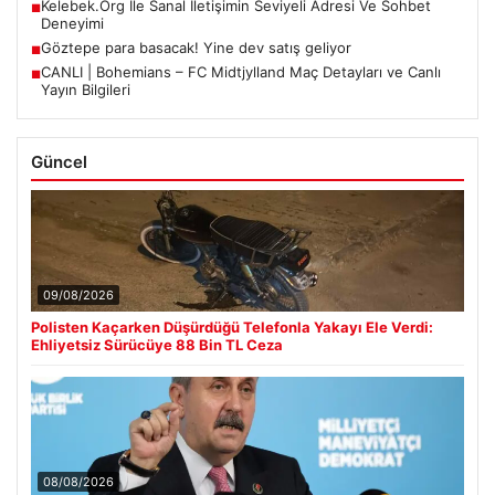
Kelebek.Org İle Sanal İletişimin Seviyeli Adresi Ve Sohbet
■
Deneyimi
Göztepe para basacak! Yine dev satış geliyor
■
CANLI | Bohemians – FC Midtjylland Maç Detayları ve Canlı
■
Yayın Bilgileri
Güncel
09/08/2026
Polisten Kaçarken Düşürdüğü Telefonla Yakayı Ele Verdi:
Ehliyetsiz Sürücüye 88 Bin TL Ceza
08/08/2026