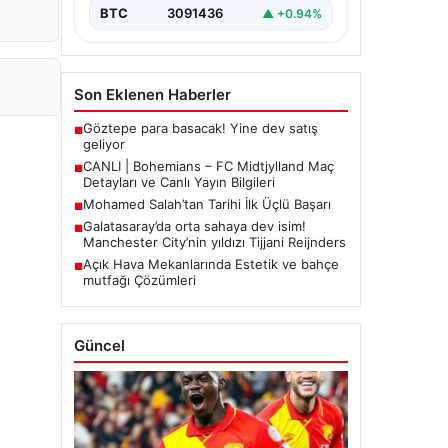
BTC
3091436
▲ +0.94%
Son Eklenen Haberler
Göztepe para basacak! Yine dev satış
■
geliyor
CANLI | Bohemians – FC Midtjylland Maç
■
Detayları ve Canlı Yayın Bilgileri
Mohamed Salah’tan Tarihi İlk Üçlü Başarı
■
Galatasaray’da orta sahaya dev isim!
■
Manchester City’nin yıldızı Tijjani Reijnders
Açık Hava Mekanlarında Estetik ve bahçe
■
mutfağı Çözümleri
Güncel