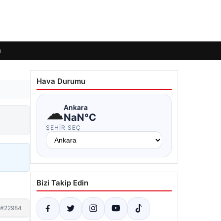
ı
Hava Durumu
☁
Ankara
NaN°C
ŞEHIR SEÇ
Bizi Takip Edin
#22984