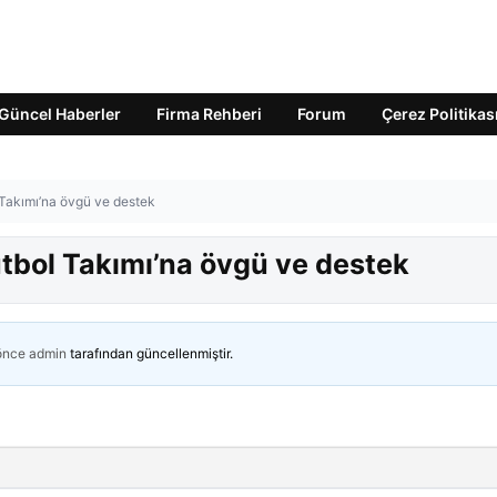
Güncel Haberler
Firma Rehberi
Forum
Çerez Politikas
 Takımı’na övgü ve destek
utbol Takımı’na övgü ve destek
 önce
admin
tarafından güncellenmiştir.