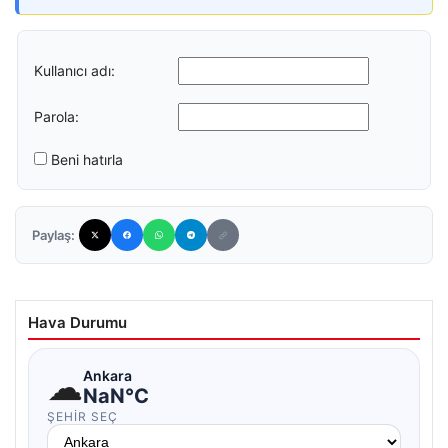
Kullanıcı adı:
Parola:
Beni hatırla
Paylaş:
Hava Durumu
☁
Ankara
NaN°C
ŞEHIR SEÇ