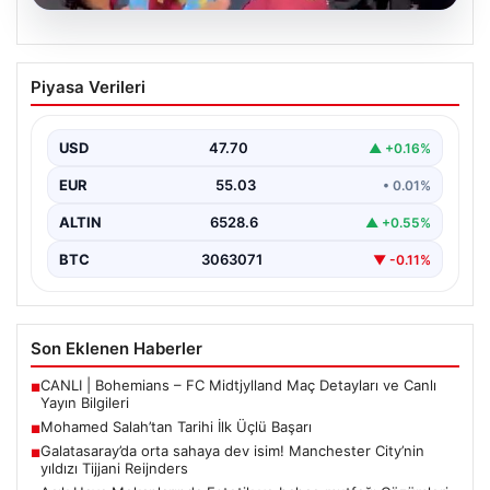
05.08.2026
Mohamed Salah’tan Tarihi İlk Üçlü
Piyasa Verileri
Başarı
Filipinlerli yıldız futbolcu Mohamed Salah, kariyerinde
önemli bir dönüm noktasına imza attı. Takımının
USD
47.70
▲ +0.16%
hücum…
EUR
55.03
• 0.01%
ALTIN
6528.6
▲ +0.55%
BTC
3063071
▼ -0.11%
Son Eklenen Haberler
CANLI | Bohemians – FC Midtjylland Maç Detayları ve Canlı
■
Yayın Bilgileri
Mohamed Salah’tan Tarihi İlk Üçlü Başarı
■
Galatasaray’da orta sahaya dev isim! Manchester City’nin
■
yıldızı Tijjani Reijnders