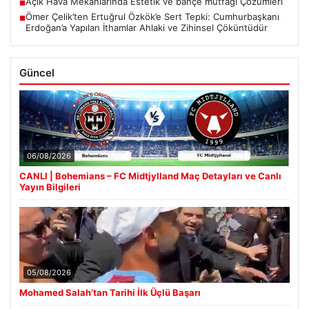
Açık Hava Mekanlarında Estetik ve bahçe mutfağı Çözümleri
■
Ömer Çelik’ten Ertuğrul Özkök’e Sert Tepki: Cumhurbaşkanı
■
Erdoğan’a Yapılan İthamlar Ahlaki ve Zihinsel Çöküntüdür
Güncel
06/08/2026
CANLI | Bohemians – FC Midtjylland Maç Detayları ve Canlı
Yayın Bilgileri
05/08/2026
Mohamed Salah’tan Tarihi İlk Üçlü Başarı