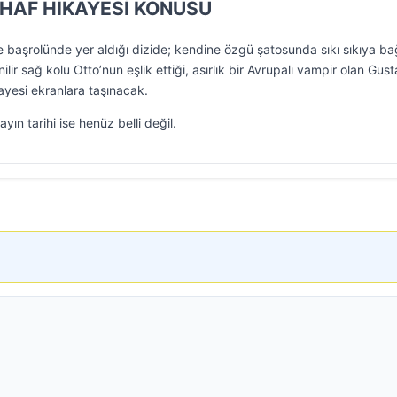
UHAF HİKAYESİ KONUSU
 başrolünde yer aldığı dizide; kendine özgü şatosunda sıkı sıkıya bağ
ir sağ kolu Otto’nun eşlik ettiği, asırlık bir Avrupalı vampir olan Gus
ikayesi ekranlara taşınacak.
yın tarihi ise henüz belli değil.