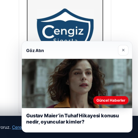
×
Göz Atın
Cengiz Sigorta
23/06/2026
Güncel Haberler
Gustav Maier’in Tuhaf Hikayesi konusu
nedir, oyuncular kimler?
ıyoruz.
Çerez Politikamız
Reddet
Kabul Et