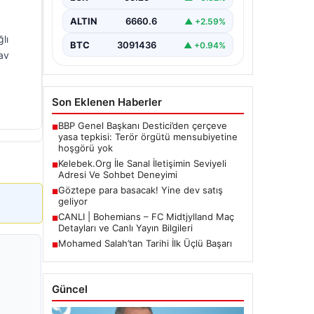
Halen…
ALTIN
6660.6
▲ +2.59%
lı
BTC
3091436
▲ +0.94%
tav
Son Eklenen Haberler
BBP Genel Başkanı Destici’den çerçeve
■
yasa tepkisi: Terör örgütü mensubiyetine
hoşgörü yok
Kelebek.Org İle Sanal İletişimin Seviyeli
■
Adresi Ve Sohbet Deneyimi
Göztepe para basacak! Yine dev satış
■
geliyor
CANLI | Bohemians – FC Midtjylland Maç
■
Detayları ve Canlı Yayın Bilgileri
Mohamed Salah’tan Tarihi İlk Üçlü Başarı
■
Güncel