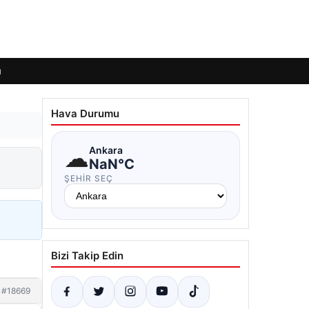
ı
Hava Durumu
☁
Ankara
NaN°C
ŞEHIR SEÇ
Bizi Takip Edin
#18669