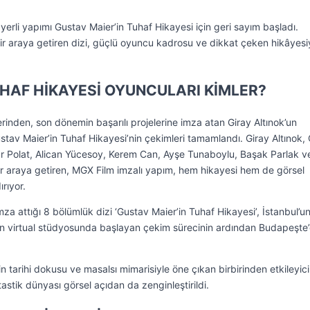
erli yapımı Gustav Maier’in Tuhaf Hikayesi için geri sayım başladı.
bir araya getiren dizi, güçlü oyuncu kadrosu ve dikkat çeken hikâyesi
UHAF HİKAYESİ OYUNCULARI KİMLER?
klerinden, son dönemin başarılı projelerine imza atan Giray Altınok’un
‘Gustav Maier’in Tuhaf Hikayesi’nin çekimleri tamamlandı. Giray Altınok
ur Polat, Alican Yücesoy, Kerem Can, Ayşe Tunaboylu, Başak Parlak v
 bir araya getiren, MGX Film imzalı yapım, hem hikayesi hem de görsel
rıyor.
mza attığı 8 bölümlük dizi ‘Gustav Maier’in Tuhaf Hikayesi’, İstanbul’u
’in virtual stüdyosunda başlayan çekim sürecinin ardından Budapeşte
 tarihi dokusu ve masalsı mimarisiyle öne çıkan birbirinden etkileyici
astik dünyası görsel açıdan da zenginleştirildi.