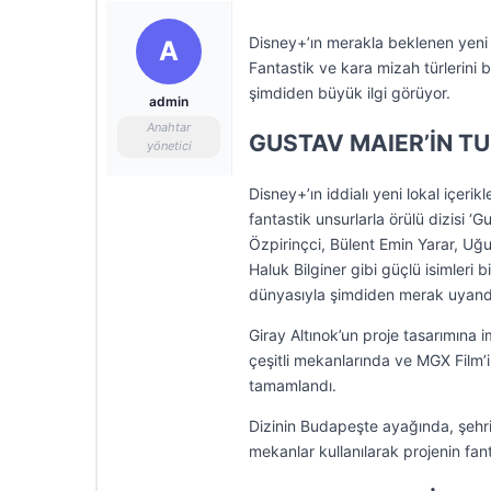
Disney+’ın merakla beklenen yeni y
A
Fantastik ve kara mizah türlerini 
şimdiden büyük ilgi görüyor.
admin
Anahtar
GUSTAV MAIER’İN T
yönetici
Disney+’ın iddialı yeni lokal içeri
fantastik unsurlarla örülü dizisi 
Özpirinçci, Bülent Emin Yarar, Uğ
Haluk Bilginer gibi güçlü isimleri
dünyasıyla şimdiden merak uyandı
Giray Altınok’un proje tasarımına i
çeşitli mekanlarında ve MGX Film
tamamlandı.
Dizinin Budapeşte ayağında, şehrin
mekanlar kullanılarak projenin fant