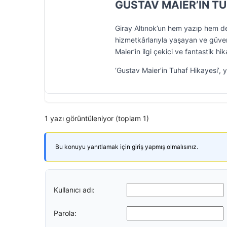
GUSTAV MAIER’İN T
Giray Altınok’un hem yazıp hem de
hizmetkârlarıyla yaşayan ve güvenil
Maier’in ilgi çekici ve fantastik h
‘Gustav Maier’in Tuhaf Hikayesi’, ya
1 yazı görüntüleniyor (toplam 1)
Bu konuyu yanıtlamak için giriş yapmış olmalısınız.
Kullanıcı adı:
Parola: