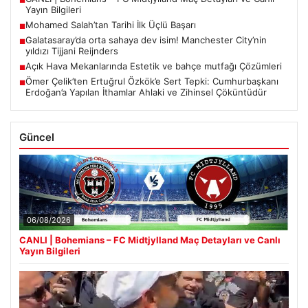
■
Yayın Bilgileri
Mohamed Salah’tan Tarihi İlk Üçlü Başarı
■
Galatasaray’da orta sahaya dev isim! Manchester City’nin
■
yıldızı Tijjani Reijnders
Açık Hava Mekanlarında Estetik ve bahçe mutfağı Çözümleri
■
Ömer Çelik’ten Ertuğrul Özkök’e Sert Tepki: Cumhurbaşkanı
■
Erdoğan’a Yapılan İthamlar Ahlaki ve Zihinsel Çöküntüdür
Güncel
06/08/2026
CANLI | Bohemians – FC Midtjylland Maç Detayları ve Canlı
Yayın Bilgileri