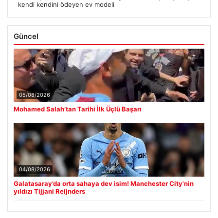
kendi kendini ödeyen ev modeli
Güncel
05/08/2026
Mohamed Salah’tan Tarihi İlk Üçlü Başarı
04/08/2026
Galatasaray’da orta sahaya dev isim! Manchester City’nin
yıldızı Tijjani Reijnders