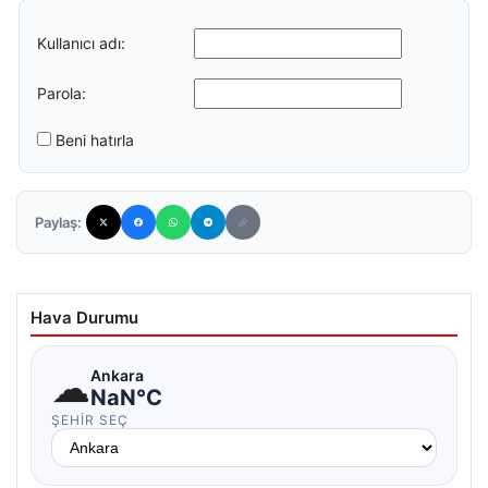
Kullanıcı adı:
Parola:
Beni hatırla
Paylaş:
Hava Durumu
☁
Ankara
NaN°C
ŞEHIR SEÇ