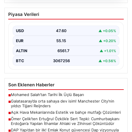
04.08.2026
Galatasaray’da orta sahaya dev isim!
Piyasa Verileri
Manchester City’nin yıldızı Tijjani
Reijnders
USD
47.60
▲ +0.05%
EUR
55.15
▲ +0.20%
ALTIN
6561.7
▲ +1.01%
BTC
3067256
▲ +0.56%
Son Eklenen Haberler
Mohamed Salah’tan Tarihi İlk Üçlü Başarı
■
Galatasaray’da orta sahaya dev isim! Manchester City’nin
■
yıldızı Tijjani Reijnders
Açık Hava Mekanlarında Estetik ve bahçe mutfağı Çözümleri
■
Ömer Çelik’ten Ertuğrul Özkök’e Sert Tepki: Cumhurbaşkanı
■
Erdoğan’a Yapılan İthamlar Ahlaki ve Zihinsel Çöküntüdür
DAP Yapı’dan bir ilk! Emlak Konut güvencesi Dap vizyonuyla
■