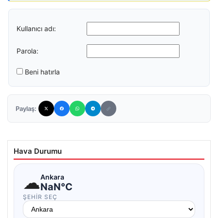
Kullanıcı adı:
Parola:
Beni hatırla
Paylaş:
Hava Durumu
☁
Ankara
NaN°C
ŞEHIR SEÇ