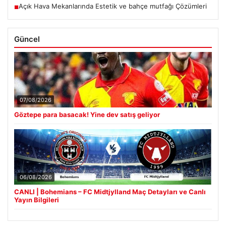
Açık Hava Mekanlarında Estetik ve bahçe mutfağı Çözümleri
■
Güncel
07/08/2026
Göztepe para basacak! Yine dev satış geliyor
06/08/2026
CANLI | Bohemians – FC Midtjylland Maç Detayları ve Canlı
Yayın Bilgileri