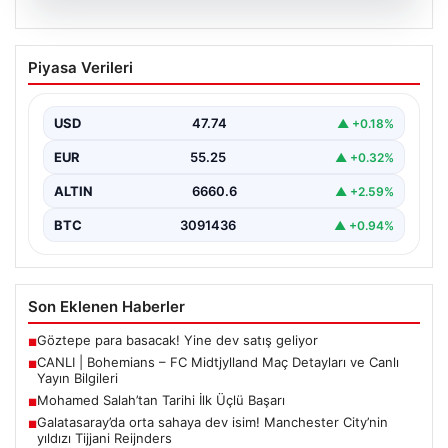
06.08.2026
CANLI | Bohemians – FC Midtjylland
Piyasa Verileri
Maç Detayları ve Canlı Yayın Bilgileri
İngilizce ve İrlanda futbolunun heyecan dolu iki ekibi, 6
Ağustos 2026 tarihinde Dublin’deki Dalymount…
USD
47.74
▲ +0.18%
EUR
55.25
▲ +0.32%
ALTIN
6660.6
▲ +2.59%
BTC
3091436
▲ +0.94%
Son Eklenen Haberler
Göztepe para basacak! Yine dev satış geliyor
■
CANLI | Bohemians – FC Midtjylland Maç Detayları ve Canlı
■
Yayın Bilgileri
Mohamed Salah’tan Tarihi İlk Üçlü Başarı
■
Galatasaray’da orta sahaya dev isim! Manchester City’nin
■
yıldızı Tijjani Reijnders