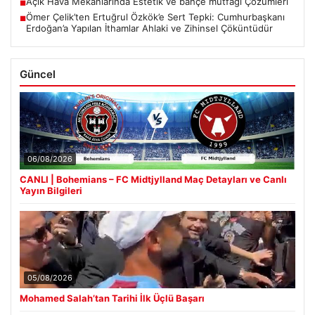
Açık Hava Mekanlarında Estetik ve bahçe mutfağı Çözümleri
■
Ömer Çelik’ten Ertuğrul Özkök’e Sert Tepki: Cumhurbaşkanı
■
Erdoğan’a Yapılan İthamlar Ahlaki ve Zihinsel Çöküntüdür
Güncel
06/08/2026
CANLI | Bohemians – FC Midtjylland Maç Detayları ve Canlı
Yayın Bilgileri
05/08/2026
Mohamed Salah’tan Tarihi İlk Üçlü Başarı