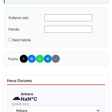
Kullanıcı adı:
Parola:
Beni hatırla
Paylaş:
Hava Durumu
☁
Ankara
NaN°C
ŞEHIR SEÇ