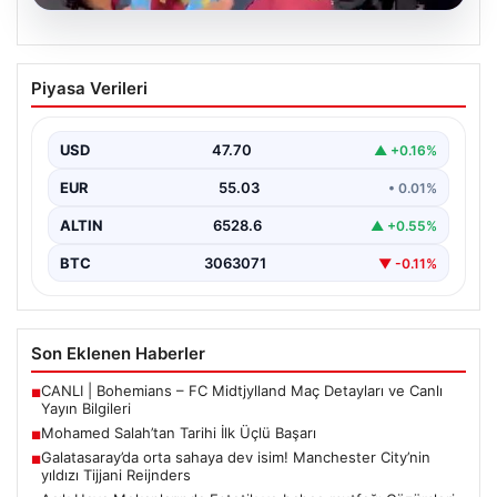
05.08.2026
Mohamed Salah’tan Tarihi İlk Üçlü
Piyasa Verileri
Başarı
Filipinlerli yıldız futbolcu Mohamed Salah, kariyerinde
önemli bir dönüm noktasına imza attı. Takımının
USD
47.70
▲ +0.16%
hücum…
EUR
55.03
• 0.01%
ALTIN
6528.6
▲ +0.55%
BTC
3063071
▼ -0.11%
Son Eklenen Haberler
CANLI | Bohemians – FC Midtjylland Maç Detayları ve Canlı
■
Yayın Bilgileri
Mohamed Salah’tan Tarihi İlk Üçlü Başarı
■
Galatasaray’da orta sahaya dev isim! Manchester City’nin
■
yıldızı Tijjani Reijnders