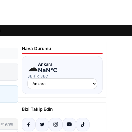
ı
Hava Durumu
☁
Ankara
NaN°C
ŞEHIR SEÇ
Bizi Takip Edin
#19796