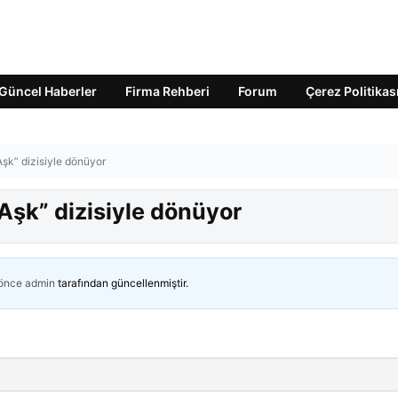
Güncel Haberler
Firma Rehberi
Forum
Çerez Politikas
şk” dizisiyle dönüyor
şk” dizisiyle dönüyor
 önce
admin
tarafından güncellenmiştir.