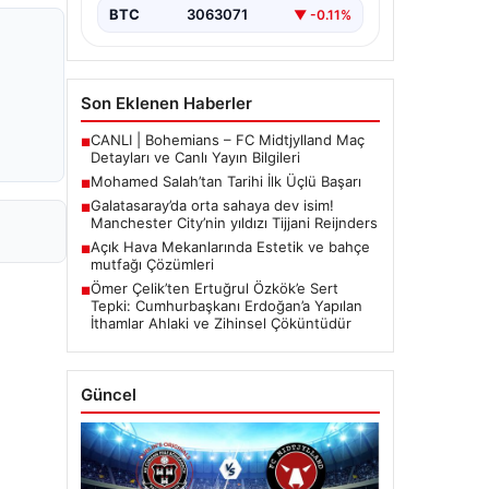
BTC
3063071
▼ -0.11%
Son Eklenen Haberler
CANLI | Bohemians – FC Midtjylland Maç
■
Detayları ve Canlı Yayın Bilgileri
Mohamed Salah’tan Tarihi İlk Üçlü Başarı
■
Galatasaray’da orta sahaya dev isim!
■
Manchester City’nin yıldızı Tijjani Reijnders
Açık Hava Mekanlarında Estetik ve bahçe
■
mutfağı Çözümleri
Ömer Çelik’ten Ertuğrul Özkök’e Sert
■
Tepki: Cumhurbaşkanı Erdoğan’a Yapılan
İthamlar Ahlaki ve Zihinsel Çöküntüdür
Güncel