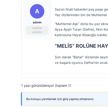
Sezon finali haberleri peş peşe ge
A
Yaz dizilerinden biri de Muhtemel
admin
“Muhtemel Aşk” dizisi bu yaz ekran
Anahtar
Ayça Ayşin Turan (Defne), Ekin Ko
yönetici
kadrosuna Hayal Köseoğlu katıldı.
“MELİS” ROLÜNE HA
Son olarak “Bahar” dizisinde seyi
ve başarılı oyuncu Defne’nin avuka
1 yazı görüntüleniyor (toplam 1)
Bu konuyu yanıtlamak için giriş yapmış olmalısınız.