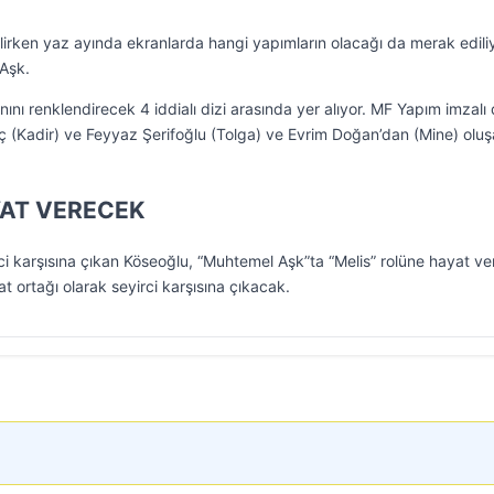
lirken yaz ayında ekranlarda hangi yapımların olacağı da merak ediliy
 Aşk.
ını renklendirecek 4 iddialı dizi arasında yer alıyor. MF Yapım imzalı 
ç (Kadir) ve Feyyaz Şerifoğlu (Tolga) ve Evrim Doğan’dan (Mine) olu
YAT VERECEK
rci karşısına çıkan Köseoğlu, “Muhtemel Aşk”ta “Melis” rolüne hayat v
t ortağı olarak seyirci karşısına çıkacak.