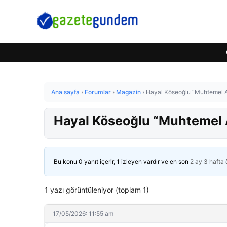
Ana sayfa
›
Forumlar
›
Magazin
›
Hayal Köseoğlu “Muhtemel A
Hayal Köseoğlu “Muhtemel A
Bu konu 0 yanıt içerir, 1 izleyen vardır ve en son
2 ay 3 hafta
1 yazı görüntüleniyor (toplam 1)
17/05/2026: 11:55 am