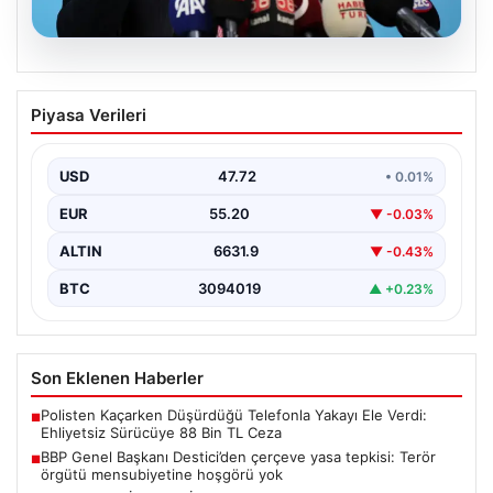
08.08.2026
BBP Genel Başkanı Destici’den çerçeve
Piyasa Verileri
yasa tepkisi: Terör örgütü
mensubiyetine hoşgörü yok
USD
47.72
• 0.01%
Büyük Birlik Partisi Genel Başkanı Mustafa Destici,
partisinin genel merkezinde düzenlediği basın
EUR
55.20
▼ -0.03%
toplantısında Meclis…
ALTIN
6631.9
▼ -0.43%
BTC
3094019
▲ +0.23%
Son Eklenen Haberler
Polisten Kaçarken Düşürdüğü Telefonla Yakayı Ele Verdi:
■
Ehliyetsiz Sürücüye 88 Bin TL Ceza
BBP Genel Başkanı Destici’den çerçeve yasa tepkisi: Terör
■
örgütü mensubiyetine hoşgörü yok