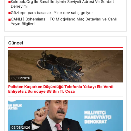
Kelebek.Org İle Sanal İletişimin Seviyeli Adresi Ve Sohbet
■
Deneyimi
Göztepe para basacak! Yine dev satış geliyor
■
CANLI | Bohemians – FC Midtjylland Maç Detayları ve Canlı
■
Yayın Bilgileri
Güncel
09/08/2026
Polisten Kaçarken Düşürdüğü Telefonla Yakayı Ele Verdi:
Ehliyetsiz Sürücüye 88 Bin TL Ceza
08/08/2026