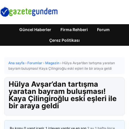
Güncel Haberler
Firma Rehberi
Forum
Çerez Politikası
Ana sayfa
›
Forumlar
›
Magazin
›
Hülya Avşar’dan tartışma yaratan
bayram buluşması! Kaya Çilingiroğlu eski eşleri ile bir araya geldi
Hülya Avşar’dan tartışma
yaratan bayram buluşması!
Kaya Çilingiroğlu eski eşleri ile
bir araya geldi
Bu konu 0 yanıt içerir, 1 izleyen vardır ve en son
2 ay 1 hafta önce