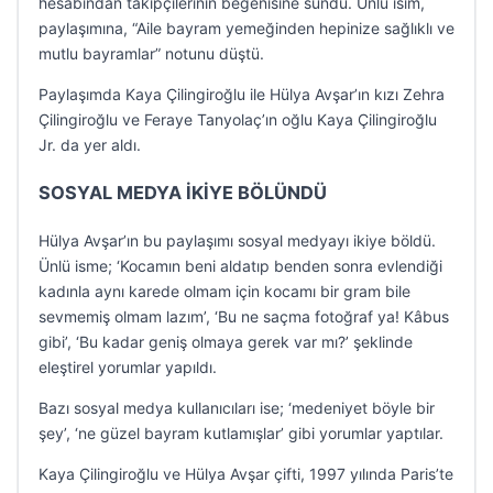
hesabından takipçilerinin beğenisine sundu. Ünlü isim,
paylaşımına, “Aile bayram yemeğinden hepinize sağlıklı ve
mutlu bayramlar” notunu düştü.
Paylaşımda Kaya Çilingiroğlu ile Hülya Avşar’ın kızı Zehra
Çilingiroğlu ve Feraye Tanyolaç’ın oğlu Kaya Çilingiroğlu
Jr. da yer aldı.
SOSYAL MEDYA İKİYE BÖLÜNDÜ
Hülya Avşar’ın bu paylaşımı sosyal medyayı ikiye böldü.
Ünlü isme; ‘Kocamın beni aldatıp benden sonra evlendiği
kadınla aynı karede olmam için kocamı bir gram bile
sevmemiş olmam lazım’, ‘Bu ne saçma fotoğraf ya! Kâbus
gibi’, ‘Bu kadar geniş olmaya gerek var mı?’ şeklinde
eleştirel yorumlar yapıldı.
Bazı sosyal medya kullanıcıları ise; ‘medeniyet böyle bir
şey’, ‘ne güzel bayram kutlamışlar’ gibi yorumlar yaptılar.
Kaya Çilingiroğlu ve Hülya Avşar çifti, 1997 yılında Paris’te