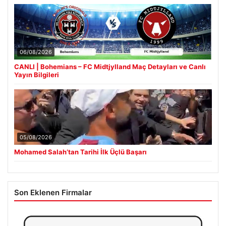
06/08/2026
CANLI | Bohemians – FC Midtjylland Maç Detayları ve Canlı
Yayın Bilgileri
05/08/2026
Mohamed Salah’tan Tarihi İlk Üçlü Başarı
Son Eklenen Firmalar