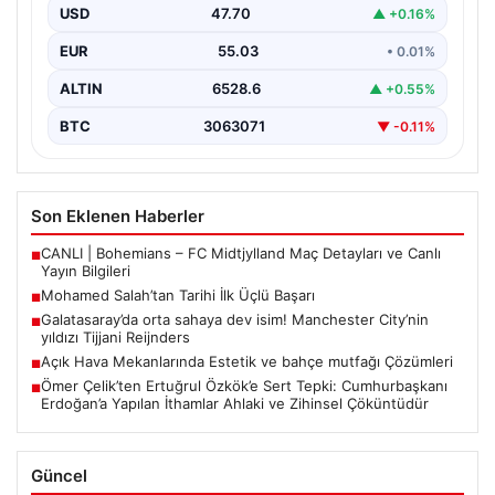
önemli bir dönüm noktasına imza attı. Takımının
USD
47.70
▲ +0.16%
hücum…
EUR
55.03
• 0.01%
ALTIN
6528.6
▲ +0.55%
BTC
3063071
▼ -0.11%
Son Eklenen Haberler
CANLI | Bohemians – FC Midtjylland Maç Detayları ve Canlı
■
Yayın Bilgileri
Mohamed Salah’tan Tarihi İlk Üçlü Başarı
■
Galatasaray’da orta sahaya dev isim! Manchester City’nin
■
yıldızı Tijjani Reijnders
Açık Hava Mekanlarında Estetik ve bahçe mutfağı Çözümleri
■
Ömer Çelik’ten Ertuğrul Özkök’e Sert Tepki: Cumhurbaşkanı
■
Erdoğan’a Yapılan İthamlar Ahlaki ve Zihinsel Çöküntüdür
Güncel