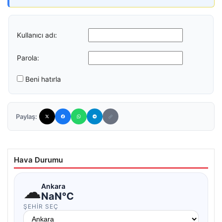
Kullanıcı adı:
Parola:
Beni hatırla
Paylaş:
Hava Durumu
☁
Ankara
NaN°C
ŞEHIR SEÇ