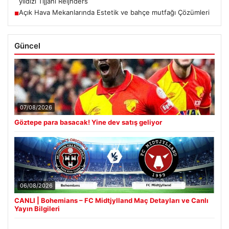
yıldızı Tijjani Reijnders
Açık Hava Mekanlarında Estetik ve bahçe mutfağı Çözümleri
■
Güncel
07/08/2026
Göztepe para basacak! Yine dev satış geliyor
06/08/2026
CANLI | Bohemians – FC Midtjylland Maç Detayları ve Canlı
Yayın Bilgileri