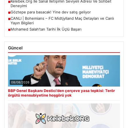
Kelebek.Org İle Sanal İletişimin Seviyeli Adresi Ve Sohbet
■
Deneyimi
Göztepe para basacak! Yine dev satış geliyor
■
CANLI | Bohemians – FC Midtjylland Maç Detayları ve Canlı
■
Yayın Bilgileri
Mohamed Salah’tan Tarihi İlk Üçlü Başarı
■
Güncel
08/08/2026
BBP Genel Başkanı Destici’den çerçeve yasa tepkisi: Terör
örgütü mensubiyetine hoşgörü yok