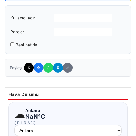
Kullanıcı adı:
Parola:
Beni hatırla
Paylaş:
Hava Durumu
☁
Ankara
NaN°C
ŞEHIR SEÇ