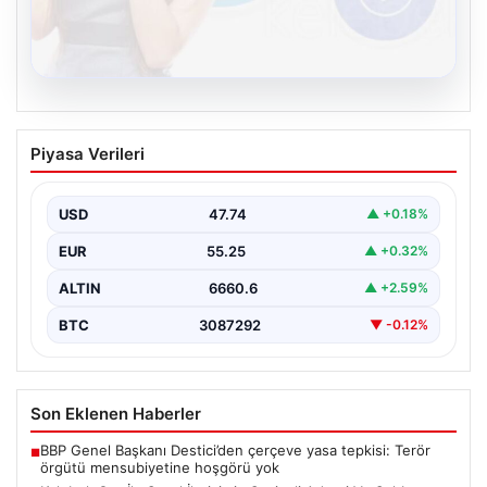
08.08.2026
Kelebek.Org İle Sanal İletişimin Seviyeli
Piyasa Verileri
Adresi Ve Sohbet Deneyimi
Sanal ortamında insanların seviyeli bir şekilde irtibat
oluşturması büyük bir hassasiyet ifade etmektedir.
USD
47.74
▲ +0.18%
Halen…
EUR
55.25
▲ +0.32%
ALTIN
6660.6
▲ +2.59%
BTC
3087292
▼ -0.12%
Son Eklenen Haberler
BBP Genel Başkanı Destici’den çerçeve yasa tepkisi: Terör
■
örgütü mensubiyetine hoşgörü yok