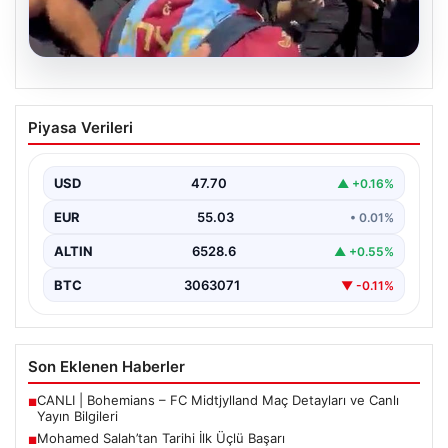
05.08.2026
Mohamed Salah’tan Tarihi İlk Üçlü
Piyasa Verileri
Başarı
Filipinlerli yıldız futbolcu Mohamed Salah, kariyerinde
önemli bir dönüm noktasına imza attı. Takımının
USD
47.70
▲ +0.16%
hücum…
EUR
55.03
• 0.01%
ALTIN
6528.6
▲ +0.55%
BTC
3063071
▼ -0.11%
Son Eklenen Haberler
CANLI | Bohemians – FC Midtjylland Maç Detayları ve Canlı
■
Yayın Bilgileri
Mohamed Salah’tan Tarihi İlk Üçlü Başarı
■