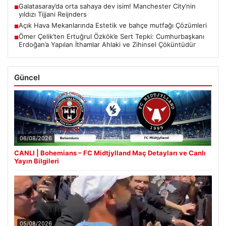
Galatasaray’da orta sahaya dev isim! Manchester City’nin
■
yıldızı Tijjani Reijnders
Açık Hava Mekanlarında Estetik ve bahçe mutfağı Çözümleri
■
Ömer Çelik’ten Ertuğrul Özkök’e Sert Tepki: Cumhurbaşkanı
■
Erdoğan’a Yapılan İthamlar Ahlaki ve Zihinsel Çöküntüdür
Güncel
06/08/2026
CANLI | Bohemians – FC Midtjylland Maç Detayları ve Canlı
Yayın Bilgileri
05/08/2026