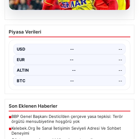
06.08.2026
CANLI | Bohemians – FC Midtjylland
Piyasa Verileri
Maç Detayları ve Canlı Yayın Bilgileri
İngilizce ve İrlanda futbolunun heyecan dolu iki ekibi, 6
Ağustos 2026 tarihinde Dublin’deki Dalymount…
USD
--
--
EUR
--
--
ALTIN
--
--
BTC
--
--
Son Eklenen Haberler
BBP Genel Başkanı Destici’den çerçeve yasa tepkisi: Terör
■
örgütü mensubiyetine hoşgörü yok
Kelebek.Org İle Sanal İletişimin Seviyeli Adresi Ve Sohbet
■
Deneyimi