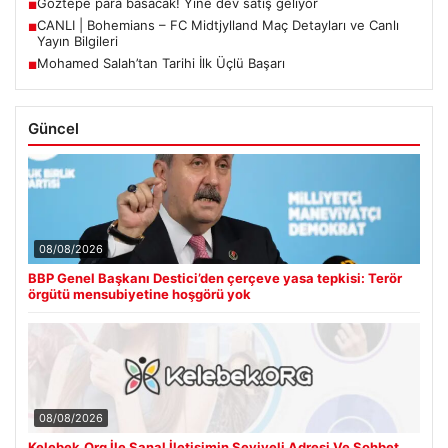
Göztepe para basacak! Yine dev satış geliyor
■
CANLI | Bohemians – FC Midtjylland Maç Detayları ve Canlı
■
Yayın Bilgileri
Mohamed Salah’tan Tarihi İlk Üçlü Başarı
■
Güncel
08/08/2026
BBP Genel Başkanı Destici’den çerçeve yasa tepkisi: Terör
örgütü mensubiyetine hoşgörü yok
08/08/2026
Kelebek.Org İle Sanal İletişimin Seviyeli Adresi Ve Sohbet