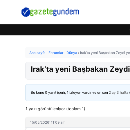
Ana sayfa
›
Forumlar
›
Dünya
›
Irak’ta yeni Başbakan Zeydi y
Irak’ta yeni Başbakan Zeyd
Bu konu 0 yanıt içerir, 1 izleyen vardır ve en son
2 ay 3 hafta
1 yazı görüntüleniyor (toplam 1)
15/05/2026: 11:09 am