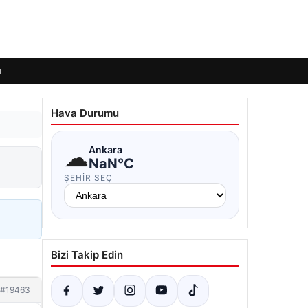
ı
Hava Durumu
☁
Ankara
NaN°C
ŞEHIR SEÇ
Bizi Takip Edin
#19463