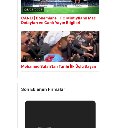
06/08/2026
CANLI | Bohemians – FC Midtjylland Maç
Detayları ve Canlı Yayın Bilgileri
05/08/2026
Mohamed Salah’tan Tarihi İlk Üçlü Başarı
Son Eklenen Firmalar