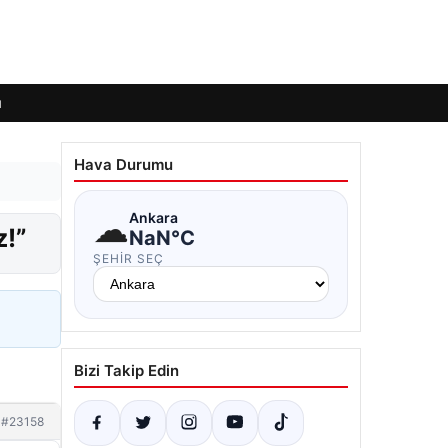
ı
Hava Durumu
☁
Ankara
z!”
NaN°C
ŞEHIR SEÇ
Bizi Takip Edin
#23158