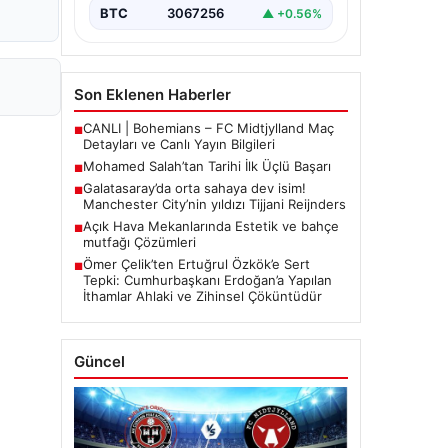
BTC
3067256
▲ +0.56%
Son Eklenen Haberler
CANLI | Bohemians – FC Midtjylland Maç
■
Detayları ve Canlı Yayın Bilgileri
Mohamed Salah’tan Tarihi İlk Üçlü Başarı
■
Galatasaray’da orta sahaya dev isim!
■
Manchester City’nin yıldızı Tijjani Reijnders
Açık Hava Mekanlarında Estetik ve bahçe
■
mutfağı Çözümleri
Ömer Çelik’ten Ertuğrul Özkök’e Sert
■
Tepki: Cumhurbaşkanı Erdoğan’a Yapılan
İthamlar Ahlaki ve Zihinsel Çöküntüdür
Güncel