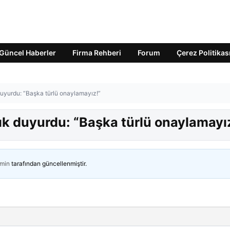
Güncel Haberler
Firma Rehberi
Forum
Çerez Politikas
 duyurdu: “Başka türlü onaylamayız!”
çık duyurdu: “Başka türlü onaylamayı
min
tarafından güncellenmiştir.