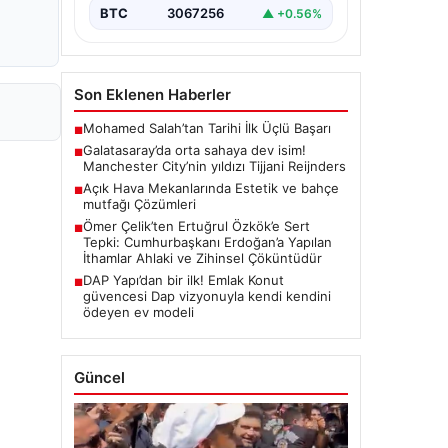
BTC
3067256
▲ +0.56%
Son Eklenen Haberler
Mohamed Salah’tan Tarihi İlk Üçlü Başarı
■
Galatasaray’da orta sahaya dev isim!
■
Manchester City’nin yıldızı Tijjani Reijnders
Açık Hava Mekanlarında Estetik ve bahçe
■
mutfağı Çözümleri
Ömer Çelik’ten Ertuğrul Özkök’e Sert
■
Tepki: Cumhurbaşkanı Erdoğan’a Yapılan
İthamlar Ahlaki ve Zihinsel Çöküntüdür
DAP Yapı’dan bir ilk! Emlak Konut
■
güvencesi Dap vizyonuyla kendi kendini
ödeyen ev modeli
Güncel