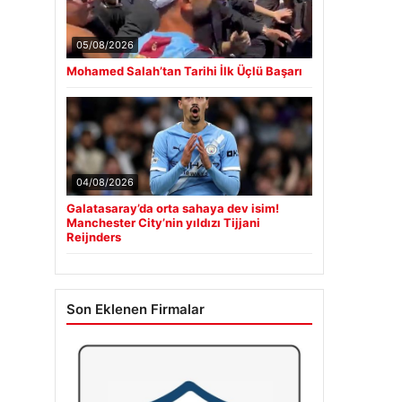
05/08/2026
Mohamed Salah’tan Tarihi İlk Üçlü Başarı
04/08/2026
Galatasaray’da orta sahaya dev isim!
Manchester City’nin yıldızı Tijjani
Reijnders
Son Eklenen Firmalar