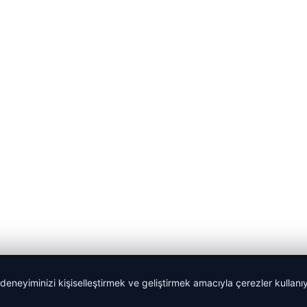
 deneyiminizi kişiselleştirmek ve geliştirmek amacıyla çerezler kullan
Yeminli Tercüman
|
Malta Dil Okulu
|
lemagrup.com.tr