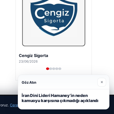
Cengiz Sigorta
23/06/2026
×
Göz Atın
İran Dini Lideri Hamaney’in neden
kamuoyu karşısına çıkmadığı açıklandı
ıyoruz.
Çerez Politikamız
Reddet
Kabul Et