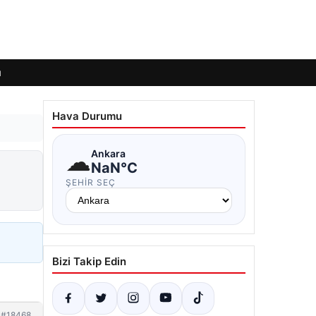
ı
Hava Durumu
☁
Ankara
NaN°C
ŞEHIR SEÇ
Bizi Takip Edin
#18468