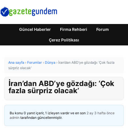
Güncel Haberler
Firma Rehberi
Forum
Çerez Politikası
Ana sayfa
›
Forumlar
›
Dünya
›
İran’dan ABD’ye gözdağı: ‘Çok fazla
sürpriz olacak’
İran’dan ABD’ye gözdağı: ‘Çok
fazla sürpriz olacak’
Bu konu 0 yanıt içerir, 1 izleyen vardır ve en son
2 ay 3 hafta önce
admin
tarafından güncellenmiştir.