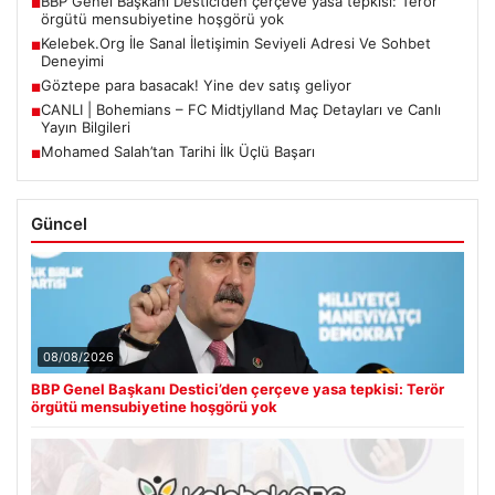
BBP Genel Başkanı Destici’den çerçeve yasa tepkisi: Terör
■
örgütü mensubiyetine hoşgörü yok
Kelebek.Org İle Sanal İletişimin Seviyeli Adresi Ve Sohbet
■
Deneyimi
Göztepe para basacak! Yine dev satış geliyor
■
CANLI | Bohemians – FC Midtjylland Maç Detayları ve Canlı
■
Yayın Bilgileri
Mohamed Salah’tan Tarihi İlk Üçlü Başarı
■
Güncel
08/08/2026
BBP Genel Başkanı Destici’den çerçeve yasa tepkisi: Terör
örgütü mensubiyetine hoşgörü yok