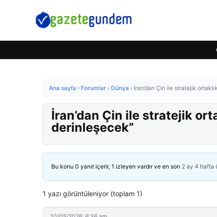
Ana sayfa
›
Forumlar
›
Dünya
›
İran’dan Çin ile stratejik ortakl
İran’dan Çin ile stratejik ort
derinleşecek”
Bu konu 0 yanıt içerir, 1 izleyen vardır ve en son
2 ay 4 hafta
1 yazı görüntüleniyor (toplam 1)
10/05/2026: 6:36 am