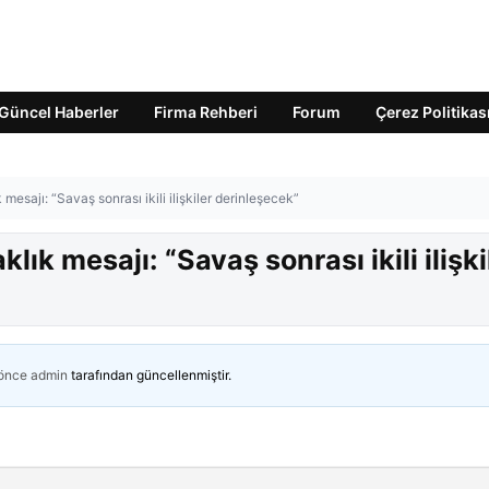
Güncel Haberler
Firma Rehberi
Forum
Çerez Politikas
ık mesajı: “Savaş sonrası ikili ilişkiler derinleşecek”
aklık mesajı: “Savaş sonrası ikili ilişki
 önce
admin
tarafından güncellenmiştir.