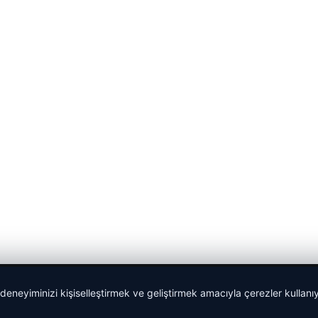
 deneyiminizi kişiselleştirmek ve geliştirmek amacıyla çerezler kullan
Yeminli Tercüman
|
Malta Dil Okulu
|
lemagrup.com.tr