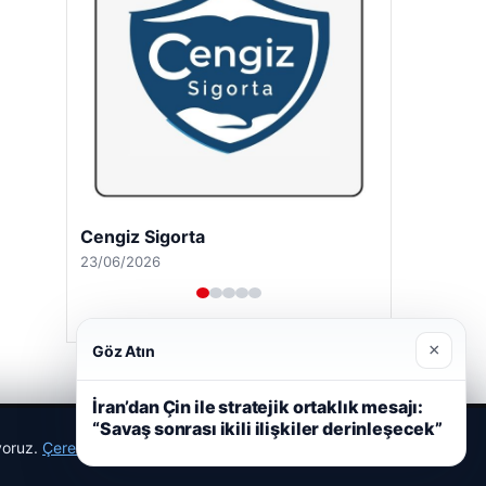
Cengiz Sigorta
23/06/2026
×
Göz Atın
İran’dan Çin ile stratejik ortaklık mesajı:
“Savaş sonrası ikili ilişkiler derinleşecek”
ıyoruz.
Çerez Politikamız
Reddet
Kabul Et