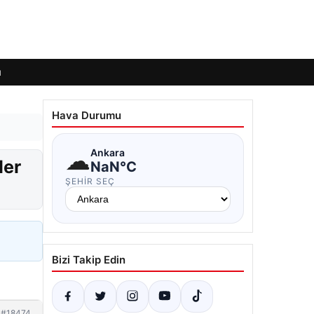
ı
Hava Durumu
☁
Ankara
ler
NaN°C
ŞEHIR SEÇ
Bizi Takip Edin
#18474