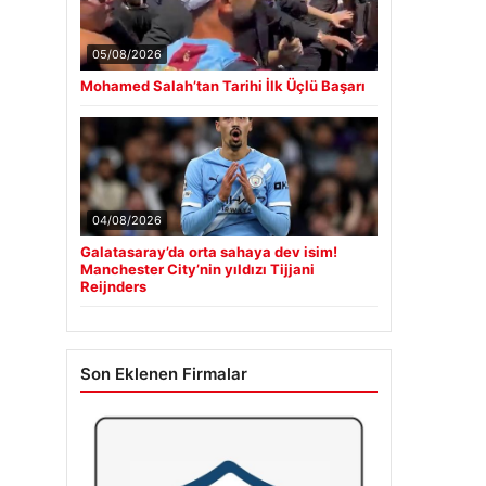
05/08/2026
Mohamed Salah’tan Tarihi İlk Üçlü Başarı
04/08/2026
Galatasaray’da orta sahaya dev isim!
Manchester City’nin yıldızı Tijjani
Reijnders
Son Eklenen Firmalar