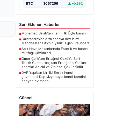
BTC
3067256
▲ +0.56%
Son Eklenen Haberler
Mohamed Salah’tan Tarihi İlk Üçlü Başarı
■
Galatasaray’da orta sahaya dev isim!
■
Manchester City’nin yıldızı Tijjani Reijnders
Açık Hava Mekanlarında Estetik ve bahçe
■
mutfağı Çözümleri
Ömer Çelik’ten Ertuğrul Özkök’e Sert
■
Tepki: Cumhurbaşkanı Erdoğan’a Yapılan
İthamlar Ahlaki ve Zihinsel Çöküntüdür
DAP Yapı’dan bir ilk! Emlak Konut
■
güvencesi Dap vizyonuyla kendi kendini
ödeyen ev modeli
Güncel