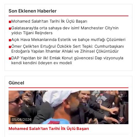
Son Eklenen Haberler
Mohamed Salah’tan Tarihi İlk Üçlü Başarı
■
Galatasaray’da orta sahaya dev isim! Manchester City’nin
■
yıldızı Tijjani Reijnders
Açık Hava Mekanlarında Estetik ve bahçe mutfağı Çözümleri
■
Ömer Çelik’ten Ertuğrul Özkök’e Sert Tepki: Cumhurbaşkanı
■
Erdoğan’a Yapılan İthamlar Ahlaki ve Zihinsel Çöküntüdür
DAP Yapı’dan bir ilk! Emlak Konut güvencesi Dap vizyonuyla
■
kendi kendini ödeyen ev modeli
Güncel
05/08/2026
Mohamed Salah’tan Tarihi İlk Üçlü Başarı