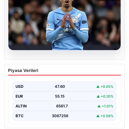
04.08.2026
Galatasaray’da orta sahaya dev isim!
Piyasa Verileri
Manchester City’nin yıldızı Tijjani
Reijnders
USD
47.60
▲ +0.05%
EUR
55.15
▲ +0.20%
ALTIN
6561.7
▲ +1.01%
BTC
3067256
▲ +0.56%