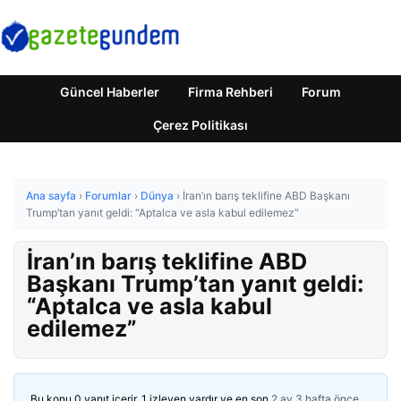
Güncel Haberler
Firma Rehberi
Forum
Çerez Politikası
Ana sayfa
›
Forumlar
›
Dünya
›
İran’ın barış teklifine ABD Başkanı
Trump’tan yanıt geldi: “Aptalca ve asla kabul edilemez”
İran’ın barış teklifine ABD
Başkanı Trump’tan yanıt geldi:
“Aptalca ve asla kabul
edilemez”
Bu konu 0 yanıt içerir, 1 izleyen vardır ve en son
2 ay 3 hafta önce