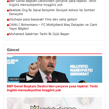
BBP Genel Başkanı Destici’den çerçeve yasa tepkisi: Terör
■
örgütü mensubiyetine hoşgörü yok
Kelebek.Org İle Sanal İletişimin Seviyeli Adresi Ve Sohbet
■
Deneyimi
Göztepe para basacak! Yine dev satış geliyor
■
CANLI | Bohemians – FC Midtjylland Maç Detayları ve Canlı
■
Yayın Bilgileri
Mohamed Salah’tan Tarihi İlk Üçlü Başarı
■
Güncel
08/08/2026
BBP Genel Başkanı Destici’den çerçeve yasa tepkisi: Terör
örgütü mensubiyetine hoşgörü yok