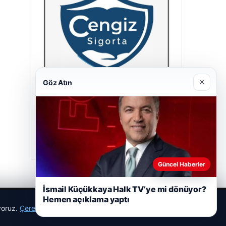
×
Göz Atın
Cengiz Sigorta
23/06/2026
Güncel Haberler
İsmail Küçükkaya Halk TV’ye mi dönüyor?
Hemen açıklama yaptı
ıyoruz.
Çerez Politikamız
Reddet
Kabul Et