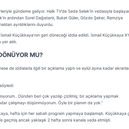
rleriyle gündeme geliyor. Halk TV’de Seda Selek’in vedasıyla başlaya
ek’in ardından Sorel Dağıstanlı, Buket Güler, Gözde Şeker, Remziye
ldan ayrıldıklarını duyurdu.
n İsmail Küçükkaya’nın geri döneceği iddia edildi. İsmail Küçükkaya X’
 yer aldı.
 DÖNÜYOR MU?
se de iddialarla ilgili bir açıklama yaptı ve eylül ayına kadar ekranla
söyledi:
şmıyorum.. Dünden beri çok yazılıp çizilmiş; bir açıklama yapmak
kadar çalışmayı düşünmüyorum. Öyle bir planım da yok.”
aya, hafta için her sabah program yapmaya başlamıştı. Küçükkaya
e geçmiş ancak yaklaşık 2 hafta sonra kanala veda etmişti.