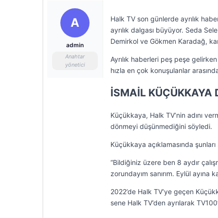
Halk TV son günlerde ayrılık habe
A
ayrılık dalgası büyüyor. Seda Sel
Demirkol ve Gökmen Karadağ, kana
admin
Anahtar
Ayrılık haberleri peş peşe gelirke
yönetici
hızla en çok konuşulanlar arasında
İSMAİL KÜÇÜKKAYA
Küçükkaya, Halk TV’nin adını verme
dönmeyi düşünmediğini söyledi.
Küçükkaya açıklamasında şunları 
“Bildiğiniz üzere ben 8 aydır çalı
zorundayım sanırım. Eylül ayına 
2022’de Halk TV’ye geçen Küçükk
sene Halk TV’den ayrılarak TV100’