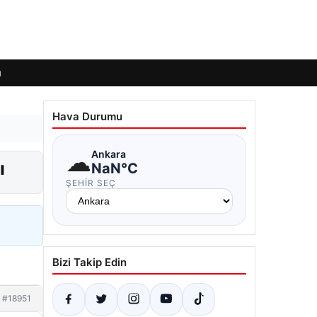
ı
Hava Durumu
☁
Ankara
ı
NaN°C
ŞEHIR SEÇ
Bizi Takip Edin
#18951