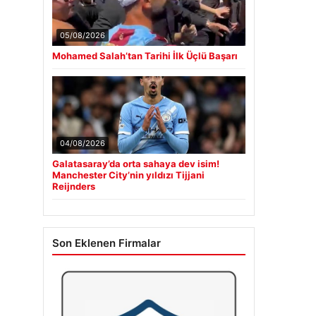
05/08/2026
Mohamed Salah’tan Tarihi İlk Üçlü Başarı
04/08/2026
Galatasaray’da orta sahaya dev isim!
Manchester City’nin yıldızı Tijjani
Reijnders
Son Eklenen Firmalar