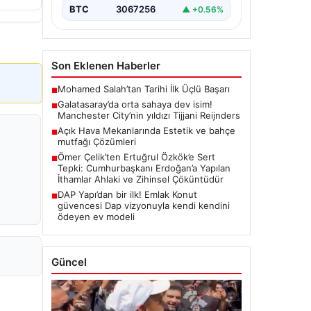
BTC
3067256
▲ +0.56%
Son Eklenen Haberler
Mohamed Salah’tan Tarihi İlk Üçlü Başarı
■
Galatasaray’da orta sahaya dev isim!
■
Manchester City’nin yıldızı Tijjani Reijnders
Açık Hava Mekanlarında Estetik ve bahçe
■
mutfağı Çözümleri
Ömer Çelik’ten Ertuğrul Özkök’e Sert
■
Tepki: Cumhurbaşkanı Erdoğan’a Yapılan
İthamlar Ahlaki ve Zihinsel Çöküntüdür
DAP Yapı’dan bir ilk! Emlak Konut
■
güvencesi Dap vizyonuyla kendi kendini
ödeyen ev modeli
Güncel