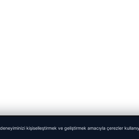
 deneyiminizi kişiselleştirmek ve geliştirmek amacıyla çerezler kullan
Yeminli Tercüman
|
Malta Dil Okulu
|
lemagrup.com.tr