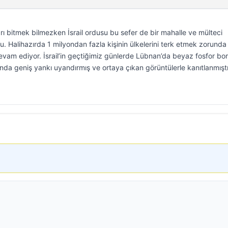
ları bitmek bilmezken İsrail ordusu bu sefer de bir mahalle ve mülteci
. Halihazırda 1 milyondan fazla kişinin ülkelerini terk etmek zorunda
 devam ediyor. İsrail’in geçtiğimiz günlerde Lübnan’da beyaz fosfor b
nda geniş yankı uyandırmış ve ortaya çıkan görüntülerle kanıtlanmışt