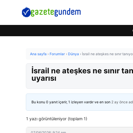
Ana sayfa
›
Forumlar
›
Dünya
›
İsrail ne ateşkes ne sınır tanıyo
İsrail ne ateşkes ne sınır tan
uyarısı
Bu konu 0 yanıt içerir, 1 izleyen vardır ve en son
2 ay önce
ad
1 yazı görüntüleniyor (toplam 1)
07/06/2026: 9:24 pm