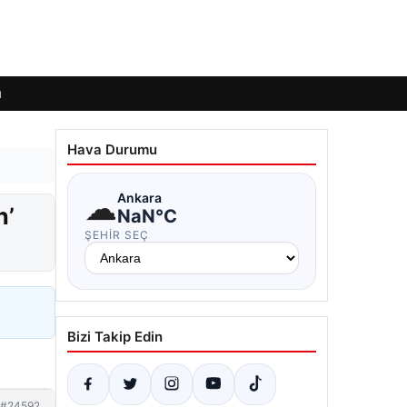
ı
Hava Durumu
☁
Ankara
n’
NaN°C
ŞEHIR SEÇ
Bizi Takip Edin
#24592