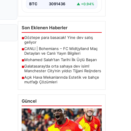
BTC
3091436
▲ +0.94%
Son Eklenen Haberler
Göztepe para basacak! Yine dev satış
■
geliyor
CANLI | Bohemians – FC Midtjylland Maç
■
Detayları ve Canlı Yayın Bilgileri
Mohamed Salah’tan Tarihi İlk Üçlü Başarı
■
Galatasaray’da orta sahaya dev isim!
■
Manchester City’nin yıldızı Tijjani Reijnders
Açık Hava Mekanlarında Estetik ve bahçe
■
mutfağı Çözümleri
Güncel