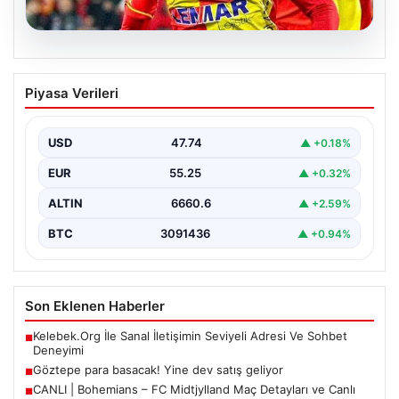
07.08.2026
Göztepe para basacak! Yine dev satış
Piyasa Verileri
geliyor
USD
47.74
▲ +0.18%
EUR
55.25
▲ +0.32%
ALTIN
6660.6
▲ +2.59%
BTC
3091436
▲ +0.94%
Son Eklenen Haberler
Kelebek.Org İle Sanal İletişimin Seviyeli Adresi Ve Sohbet
■
Deneyimi
Göztepe para basacak! Yine dev satış geliyor
■
CANLI | Bohemians – FC Midtjylland Maç Detayları ve Canlı
■