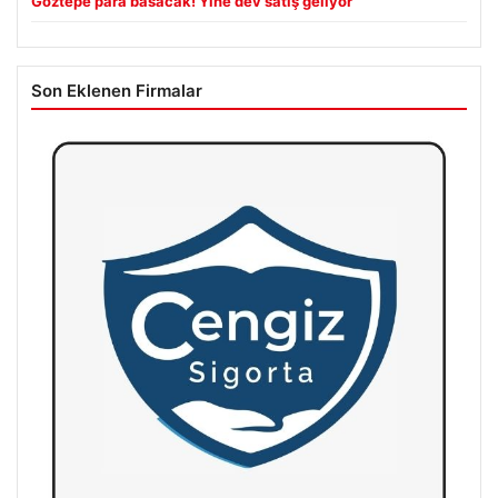
Göztepe para basacak! Yine dev satış geliyor
Son Eklenen Firmalar