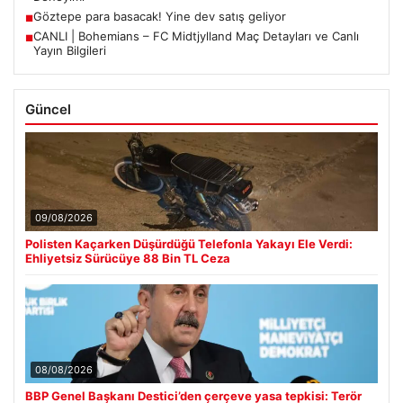
Göztepe para basacak! Yine dev satış geliyor
■
CANLI | Bohemians – FC Midtjylland Maç Detayları ve Canlı
■
Yayın Bilgileri
Güncel
09/08/2026
Polisten Kaçarken Düşürdüğü Telefonla Yakayı Ele Verdi:
Ehliyetsiz Sürücüye 88 Bin TL Ceza
08/08/2026
BBP Genel Başkanı Destici’den çerçeve yasa tepkisi: Terör