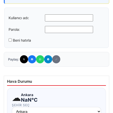
Kullanıcı adı:
Parola:
Beni hatırla
Paylaş:
Hava Durumu
☁
Ankara
NaN°C
ŞEHIR SEÇ