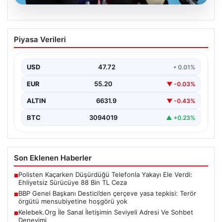
08.08.2026
BBP Genel Başkanı Destici’den çerçeve
Piyasa Verileri
yasa tepkisi: Terör örgütü
mensubiyetine hoşgörü yok
USD
47.72
• 0.01%
Büyük Birlik Partisi Genel Başkanı Mustafa Destici,
partisinin genel merkezinde düzenlediği basın
EUR
55.20
▼ -0.03%
toplantısında Meclis…
ALTIN
6631.9
▼ -0.43%
BTC
3094019
▲ +0.23%
Son Eklenen Haberler
Polisten Kaçarken Düşürdüğü Telefonla Yakayı Ele Verdi:
■
Ehliyetsiz Sürücüye 88 Bin TL Ceza
BBP Genel Başkanı Destici’den çerçeve yasa tepkisi: Terör
■
örgütü mensubiyetine hoşgörü yok
Kelebek.Org İle Sanal İletişimin Seviyeli Adresi Ve Sohbet
■
Deneyimi