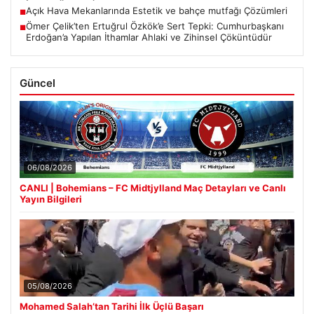
Açık Hava Mekanlarında Estetik ve bahçe mutfağı Çözümleri
■
Ömer Çelik’ten Ertuğrul Özkök’e Sert Tepki: Cumhurbaşkanı
■
Erdoğan’a Yapılan İthamlar Ahlaki ve Zihinsel Çöküntüdür
Güncel
06/08/2026
CANLI | Bohemians – FC Midtjylland Maç Detayları ve Canlı
Yayın Bilgileri
05/08/2026
Mohamed Salah’tan Tarihi İlk Üçlü Başarı