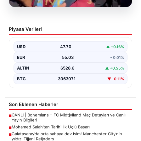
05.08.2026
Mohamed Salah’tan Tarihi İlk Üçlü
Piyasa Verileri
Başarı
Filipinlerli yıldız futbolcu Mohamed Salah, kariyerinde
önemli bir dönüm noktasına imza attı. Takımının
USD
47.70
▲ +0.16%
hücum…
EUR
55.03
• 0.01%
ALTIN
6528.6
▲ +0.55%
BTC
3063071
▼ -0.11%
Son Eklenen Haberler
CANLI | Bohemians – FC Midtjylland Maç Detayları ve Canlı
■
Yayın Bilgileri
Mohamed Salah’tan Tarihi İlk Üçlü Başarı
■
Galatasaray’da orta sahaya dev isim! Manchester City’nin
■
yıldızı Tijjani Reijnders