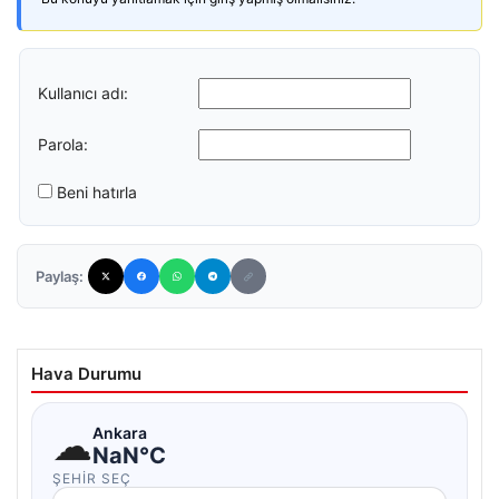
Kullanıcı adı:
Parola:
Beni hatırla
Paylaş:
Hava Durumu
☁
Ankara
NaN°C
ŞEHIR SEÇ