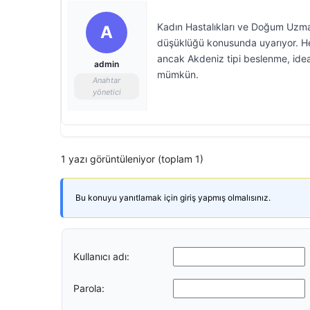
Kadın Hastalıkları ve Doğum Uzman
A
düşüklüğü konusunda uyarıyor. Her
ancak Akdeniz tipi beslenme, idea
admin
mümkün.
Anahtar
yönetici
1 yazı görüntüleniyor (toplam 1)
Bu konuyu yanıtlamak için giriş yapmış olmalısınız.
Kullanıcı adı:
Parola: