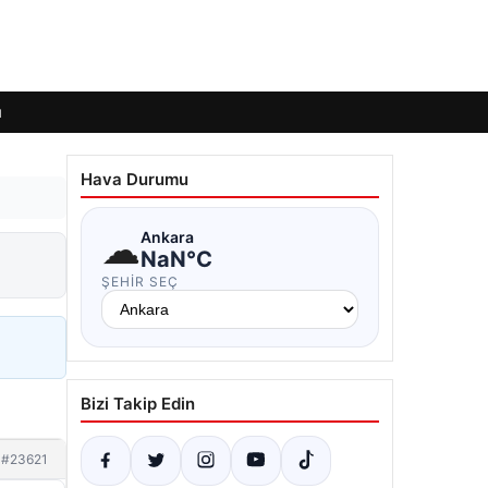
ı
Hava Durumu
☁
Ankara
NaN°C
ŞEHIR SEÇ
Bizi Takip Edin
#23621