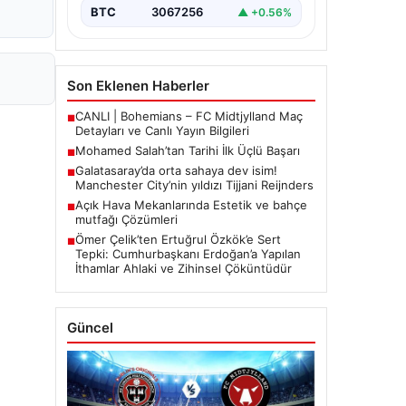
BTC
3067256
▲ +0.56%
Son Eklenen Haberler
CANLI | Bohemians – FC Midtjylland Maç
■
Detayları ve Canlı Yayın Bilgileri
Mohamed Salah’tan Tarihi İlk Üçlü Başarı
■
Galatasaray’da orta sahaya dev isim!
■
Manchester City’nin yıldızı Tijjani Reijnders
Açık Hava Mekanlarında Estetik ve bahçe
■
mutfağı Çözümleri
Ömer Çelik’ten Ertuğrul Özkök’e Sert
■
Tepki: Cumhurbaşkanı Erdoğan’a Yapılan
İthamlar Ahlaki ve Zihinsel Çöküntüdür
Güncel