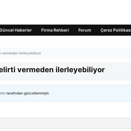
Güncel Haberler
Firma Rehberi
Forum
Çerez Politikas
ti vermeden ilerleyebiliyor
elirti vermeden ilerleyebiliyor
min
tarafından güncellenmiştir.