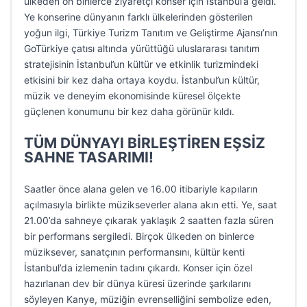
ülkeden on binlerce ziyaretçi konser için İstanbul’a geldi.
Ye konserine dünyanın farklı ülkelerinden gösterilen
yoğun ilgi, Türkiye Turizm Tanıtım ve Geliştirme Ajansı’nın
GoTürkiye çatısı altında yürüttüğü uluslararası tanıtım
stratejisinin İstanbul’un kültür ve etkinlik turizmindeki
etkisini bir kez daha ortaya koydu. İstanbul’un kültür,
müzik ve deneyim ekonomisinde küresel ölçekte
güçlenen konumunu bir kez daha görünür kıldı.
TÜM DÜNYAYI BİRLEŞTİREN EŞSİZ
SAHNE TASARIMI!
Saatler önce alana gelen ve 16.00 itibariyle kapıların
açılmasıyla birlikte müzikseverler alana akın etti. Ye, saat
21.00’da sahneye çıkarak yaklaşık 2 saatten fazla süren
bir performans sergiledi. Birçok ülkeden on binlerce
müziksever, sanatçının performansını, kültür kenti
İstanbul’da izlemenin tadını çıkardı. Konser için özel
hazırlanan dev bir dünya küresi üzerinde şarkılarını
söyleyen Kanye, müziğin evrenselliğini sembolize eden,