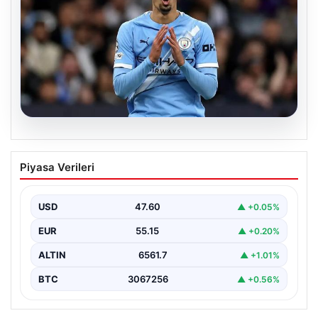
04.08.2026
Galatasaray’da orta sahaya dev isim!
Piyasa Verileri
Manchester City’nin yıldızı Tijjani
Reijnders
USD
47.60
▲ +0.05%
EUR
55.15
▲ +0.20%
ALTIN
6561.7
▲ +1.01%
BTC
3067256
▲ +0.56%