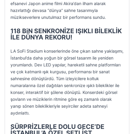
efsanevi Japon anime filmi Akira’dan ilham alarak
hazırlattığı devasa “dünya” sahne tasarımıyla
müzikseverlere unutulmaz bir performans sundu.
118 BiN SENKRONİZE IŞIKLI BİLEKLİK
İLE DÜNYA REKORU!
LA SoFi Stadium konserlerinde öne çıkan sahne yaklaşımı,
İstanbul’da daha yoğun bir görsel tasarım ile yeniden
yorumlandı. Dev LED yapılar, hareketli sahne platformları
ve çok katmanlı ışık kurgusu, performansı bir sanat
sahnesine dönüştürdü. Tüm izleyicilere koltuk
numaralarına özel dağıtılan senkronize ışıklı bileklikler ile
konser, interaktif bir şölene dönüştü. Konserdeki görsel
şovların ve müziklerin ritmine göre eş zamanlı olarak
yanıp sönen bileklikleriyle seyirciler adeta sahneyi
aydınlattı.
SÜRPRİZLERLE DOLU GECE’DE
İSTANBUL’A ÖZEL SETLİST