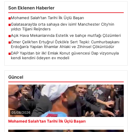
Son Eklenen Haberler
Mohamed Salah’tan Tarihi İlk Üçlü Başarı
■
Galatasaray’da orta sahaya dev isim! Manchester City’nin
■
yıldızı Tijjani Reijnders
Açık Hava Mekanlarında Estetik ve bahçe mutfağı Çözümleri
■
Ömer Çelik’ten Ertuğrul Özkök’e Sert Tepki: Cumhurbaşkanı
■
Erdoğan’a Yapılan İthamlar Ahlaki ve Zihinsel Çöküntüdür
DAP Yapı’dan bir ilk! Emlak Konut güvencesi Dap vizyonuyla
■
kendi kendini ödeyen ev modeli
Güncel
05/08/2026
Mohamed Salah’tan Tarihi İlk Üçlü Başarı