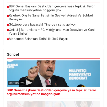
BBP Genel Başkanı Destici’den çerçeve yasa tepkisi: Terör
■
örgütü mensubiyetine hoşgörü yok
Kelebek.Org İle Sanal İletişimin Seviyeli Adresi Ve Sohbet
■
Deneyimi
Göztepe para basacak! Yine dev satış geliyor
■
CANLI | Bohemians – FC Midtjylland Maç Detayları ve Canlı
■
Yayın Bilgileri
Mohamed Salah’tan Tarihi İlk Üçlü Başarı
■
Güncel
08/08/2026
BBP Genel Başkanı Destici’den çerçeve yasa tepkisi: Terör
örgütü mensubiyetine hoşgörü yok