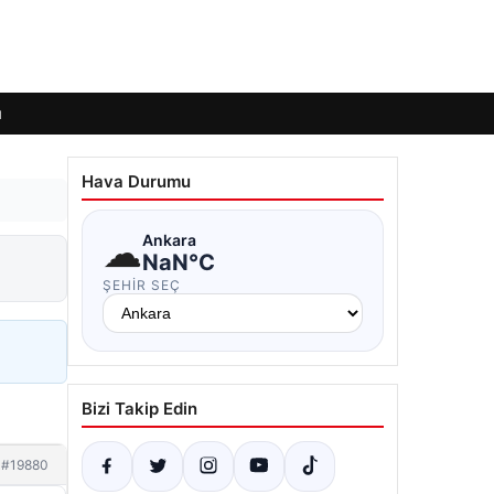
ı
Hava Durumu
☁
Ankara
NaN°C
ŞEHIR SEÇ
Bizi Takip Edin
#19880