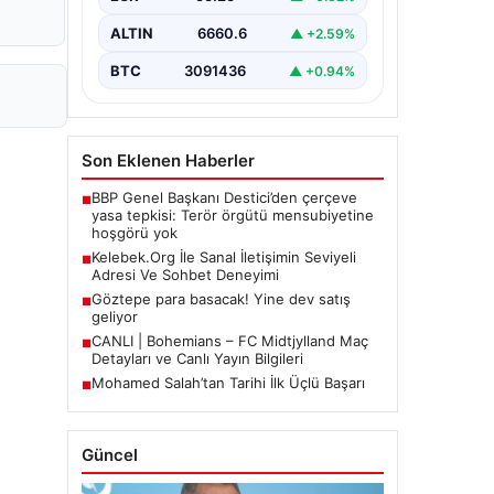
Halen…
ALTIN
6660.6
▲ +2.59%
BTC
3091436
▲ +0.94%
Son Eklenen Haberler
BBP Genel Başkanı Destici’den çerçeve
■
yasa tepkisi: Terör örgütü mensubiyetine
hoşgörü yok
Kelebek.Org İle Sanal İletişimin Seviyeli
■
Adresi Ve Sohbet Deneyimi
Göztepe para basacak! Yine dev satış
■
geliyor
CANLI | Bohemians – FC Midtjylland Maç
■
Detayları ve Canlı Yayın Bilgileri
Mohamed Salah’tan Tarihi İlk Üçlü Başarı
■
Güncel