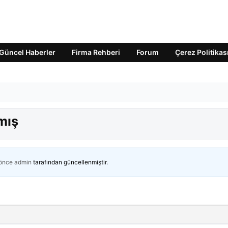
Güncel Haberler
Firma Rehberi
Forum
Çerez Politikas
lmış
 önce
admin
tarafından güncellenmiştir.