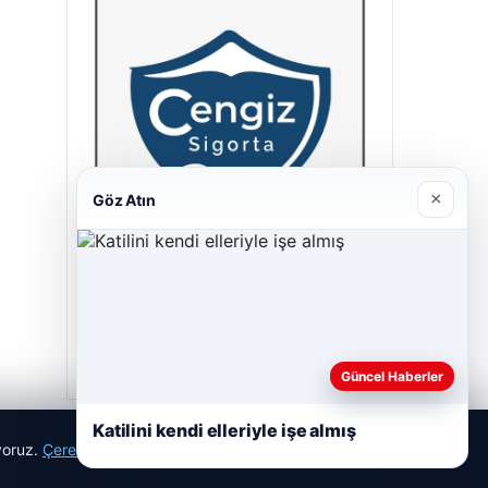
×
Göz Atın
Cengiz Sigorta
23/06/2026
Güncel Haberler
Katilini kendi elleriyle işe almış
ıyoruz.
Çerez Politikamız
Reddet
Kabul Et