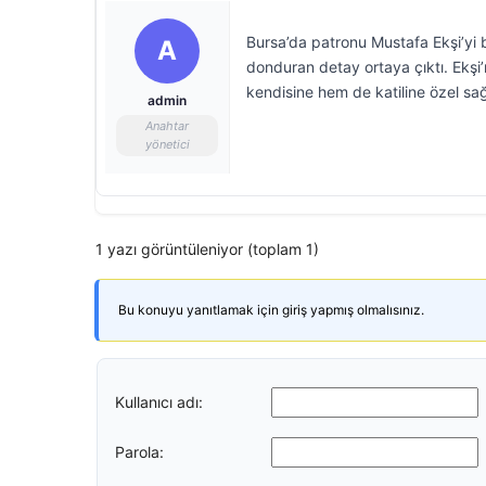
Bursa’da patronu Mustafa Ekşi’yi 
A
donduran detay ortaya çıktı. Ekşi’
kendisine hem de katiline özel sağlı
admin
Anahtar
yönetici
1 yazı görüntüleniyor (toplam 1)
Bu konuyu yanıtlamak için giriş yapmış olmalısınız.
Kullanıcı adı:
Parola: