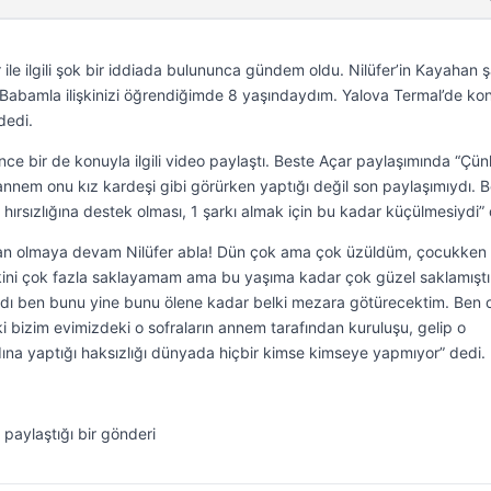
 ile ilgili şok bir iddiada bulununca gündem oldu. Nilüfer’in Kayahan ş
“Babamla ilişkinizi öğrendiğimde 8 yaşındaydım. Yalova Termal’de ko
dedi.
nce bir de konuyla ilgili video paylaştı. Beste Açar paylaşımında “Çü
 annem onu kız kardeşi gibi görürken yaptığı değil son paylaşımıydı. 
hırsızlığına destek olması, 1 şarkı almak için bu kadar küçülmesiydi” 
an olmaya devam Nilüfer abla! Dün çok ama çok üzüldüm, çocukken
ini çok fazla saklayamam ama bu yaşıma kadar çok güzel saklamışt
ydı ben bunu yine bunu ölene kadar belki mezara götürecektim. Ben 
i bizim evimizdeki o sofraların annem tarafından kuruluşu, gelip o
ına yaptığı haksızlığı dünyada hiçbir kimse kimseye yapmıyor” dedi.
 paylaştığı bir gönderi