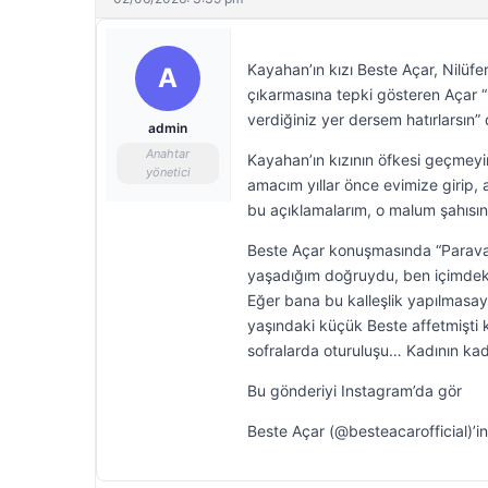
Kayahan’ın kızı Beste Açar, Nilüfer
A
çıkarmasına tepki gösteren Açar 
verdiğiniz yer dersem hatırlarsın” 
admin
Anahtar
Kayahan’ın kızının öfkesi geçmeyi
yönetici
amacım yıllar önce evimize girip,
bu açıklamalarım, o malum şahısın 
Beste Açar konuşmasında “Parav
yaşadığım doğruydu, ben içimdek
Eğer bana bu kalleşlik yapılmasa
yaşındaki küçük Beste affetmişti k
sofralarda oturuluşu… Kadının kad
Bu gönderiyi Instagram’da gör
Beste Açar (@besteacarofficial)’in