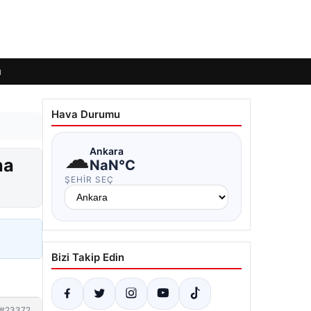
ı
Hava Durumu
☁
Ankara
na
NaN°C
ŞEHIR SEÇ
Bizi Takip Edin
#23372