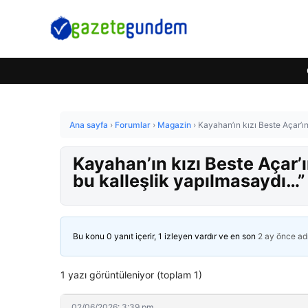
Ana sayfa
›
Forumlar
›
Magazin
›
Kayahan’ın kızı Beste Açar’ın
Kayahan’ın kızı Beste Açar’ı
bu kalleşlik yapılmasaydı…”
Bu konu 0 yanıt içerir, 1 izleyen vardır ve en son
2 ay önce
ad
1 yazı görüntüleniyor (toplam 1)
02/06/2026: 3:39 pm