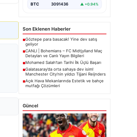
BTC
3091436
▲ +0.94%
Son Eklenen Haberler
Göztepe para basacak! Yine dev satış
■
geliyor
CANLI | Bohemians – FC Midtjylland Maç
■
Detayları ve Canlı Yayın Bilgileri
Mohamed Salah’tan Tarihi İlk Üçlü Başarı
■
Galatasaray’da orta sahaya dev isim!
■
Manchester City’nin yıldızı Tijjani Reijnders
Açık Hava Mekanlarında Estetik ve bahçe
■
mutfağı Çözümleri
Güncel