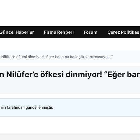
Güncel Haberler
Firma Rehberi
Forum
Çerez Politikas
 Nilüfer’e öfkesi dinmiyor! “Eğer bana bu kalleşlik yapılmasaydı…”
n Nilüfer’e öfkesi dinmiyor! “Eğer ba
min
tarafından güncellenmiştir.