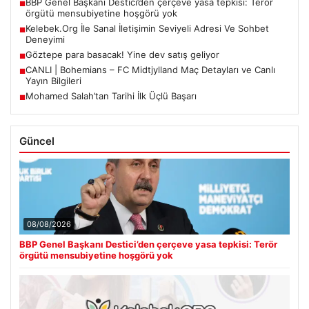
BBP Genel Başkanı Destici’den çerçeve yasa tepkisi: Terör
■
örgütü mensubiyetine hoşgörü yok
Kelebek.Org İle Sanal İletişimin Seviyeli Adresi Ve Sohbet
■
Deneyimi
Göztepe para basacak! Yine dev satış geliyor
■
CANLI | Bohemians – FC Midtjylland Maç Detayları ve Canlı
■
Yayın Bilgileri
Mohamed Salah’tan Tarihi İlk Üçlü Başarı
■
Güncel
08/08/2026
BBP Genel Başkanı Destici’den çerçeve yasa tepkisi: Terör
örgütü mensubiyetine hoşgörü yok