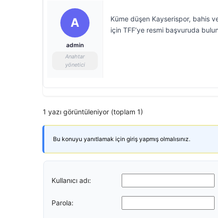
Küme düşen Kayserispor, bahis ve 
A
için TFF’ye resmi başvuruda bulu
admin
Anahtar
yönetici
1 yazı görüntüleniyor (toplam 1)
Bu konuyu yanıtlamak için giriş yapmış olmalısınız.
Kullanıcı adı:
Parola: