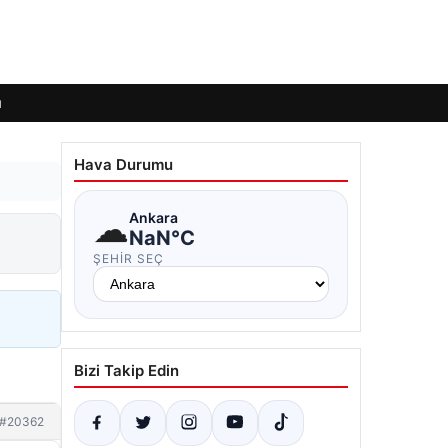
ı
Hava Durumu
☁
Ankara
NaN°C
ŞEHIR SEÇ
Bizi Takip Edin
#20362