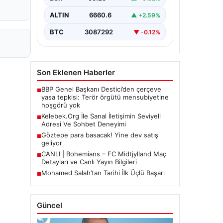
Halen…
ALTIN
6660.6
▲ +2.59%
BTC
3087292
▼ -0.12%
Son Eklenen Haberler
BBP Genel Başkanı Destici’den çerçeve
■
yasa tepkisi: Terör örgütü mensubiyetine
hoşgörü yok
Kelebek.Org İle Sanal İletişimin Seviyeli
■
Adresi Ve Sohbet Deneyimi
Göztepe para basacak! Yine dev satış
■
geliyor
CANLI | Bohemians – FC Midtjylland Maç
■
Detayları ve Canlı Yayın Bilgileri
Mohamed Salah’tan Tarihi İlk Üçlü Başarı
■
Güncel