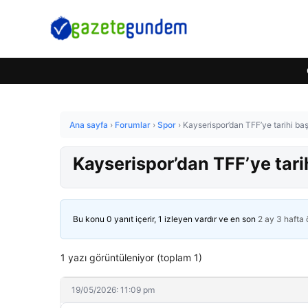
Ana sayfa
›
Forumlar
›
Spor
›
Kayserispor’dan TFF’ye tarihi baş
Kayserispor’dan TFF’ye tarih
Bu konu 0 yanıt içerir, 1 izleyen vardır ve en son
2 ay 3 hafta
1 yazı görüntüleniyor (toplam 1)
19/05/2026: 11:09 pm