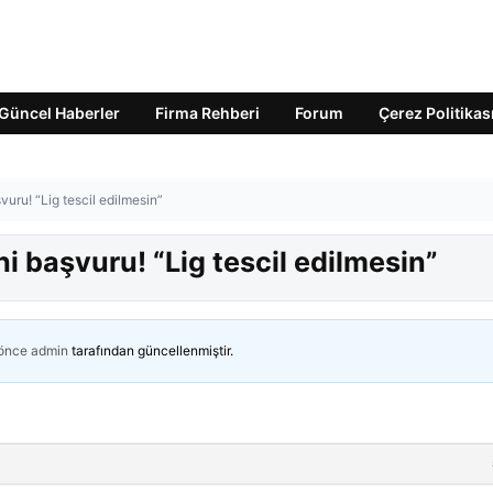
Güncel Haberler
Firma Rehberi
Forum
Çerez Politikas
vuru! “Lig tescil edilmesin”
i başvuru! “Lig tescil edilmesin”
 önce
admin
tarafından güncellenmiştir.