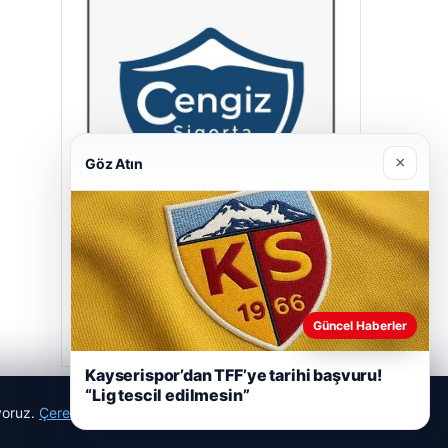
×
Göz Atın
Cengiz Sigorta
23/06/2026
Güncel Haberler
Kayserispor’dan TFF’ye tarihi başvuru!
“Lig tescil edilmesin”
ıyoruz.
Çerez Politikamız
Reddet
Kabul Et