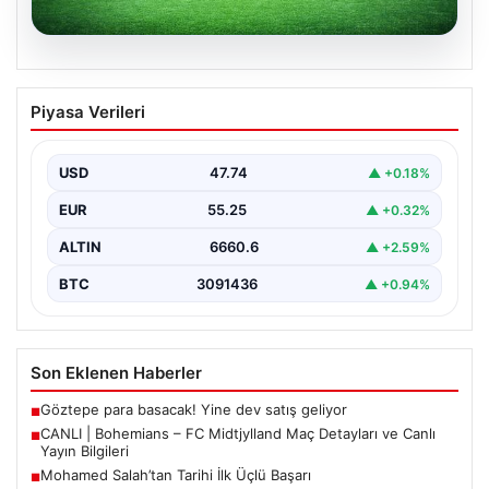
06.08.2026
CANLI | Bohemians – FC Midtjylland
Piyasa Verileri
Maç Detayları ve Canlı Yayın Bilgileri
İngilizce ve İrlanda futbolunun heyecan dolu iki ekibi, 6
Ağustos 2026 tarihinde Dublin’deki Dalymount…
USD
47.74
▲ +0.18%
EUR
55.25
▲ +0.32%
ALTIN
6660.6
▲ +2.59%
BTC
3091436
▲ +0.94%
Son Eklenen Haberler
Göztepe para basacak! Yine dev satış geliyor
■
CANLI | Bohemians – FC Midtjylland Maç Detayları ve Canlı
■
Yayın Bilgileri
Mohamed Salah’tan Tarihi İlk Üçlü Başarı
■