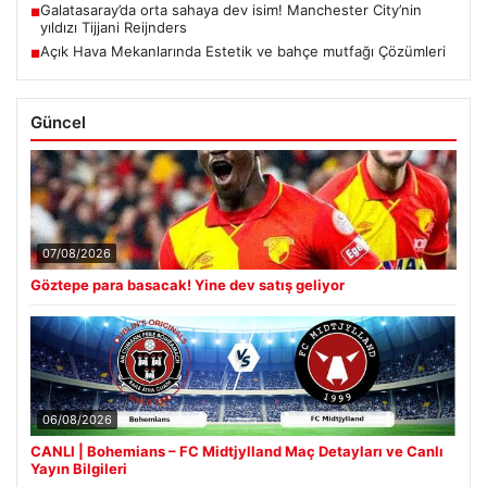
Galatasaray’da orta sahaya dev isim! Manchester City’nin
■
yıldızı Tijjani Reijnders
Açık Hava Mekanlarında Estetik ve bahçe mutfağı Çözümleri
■
Güncel
07/08/2026
Göztepe para basacak! Yine dev satış geliyor
06/08/2026
CANLI | Bohemians – FC Midtjylland Maç Detayları ve Canlı
Yayın Bilgileri