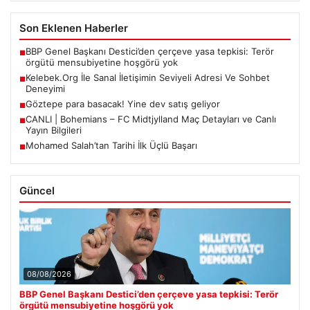
Son Eklenen Haberler
BBP Genel Başkanı Destici’den çerçeve yasa tepkisi: Terör
■
örgütü mensubiyetine hoşgörü yok
Kelebek.Org İle Sanal İletişimin Seviyeli Adresi Ve Sohbet
■
Deneyimi
Göztepe para basacak! Yine dev satış geliyor
■
CANLI | Bohemians – FC Midtjylland Maç Detayları ve Canlı
■
Yayın Bilgileri
Mohamed Salah’tan Tarihi İlk Üçlü Başarı
■
Güncel
08/08/2026
BBP Genel Başkanı Destici’den çerçeve yasa tepkisi: Terör
örgütü mensubiyetine hoşgörü yok