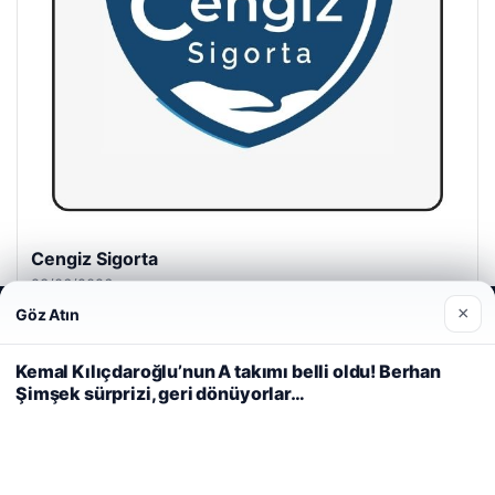
Cengiz Sigorta
23/06/2026
×
Göz Atın
Web sitemizi nasıl kullandığınızı daha iyi anlayabilmek,
deneyiminizi kişiselleştirmek ve geliştirmek amacıyla çerezler
kullanıyoruz.
Çerez Politikamız
Kemal Kılıçdaroğlu’nun A takımı belli oldu! Berhan
Şimşek sürprizi, geri dönüyorlar…
Reddet
Kabul Et
© 2026 Gazete Gündem – Güncel Haberler