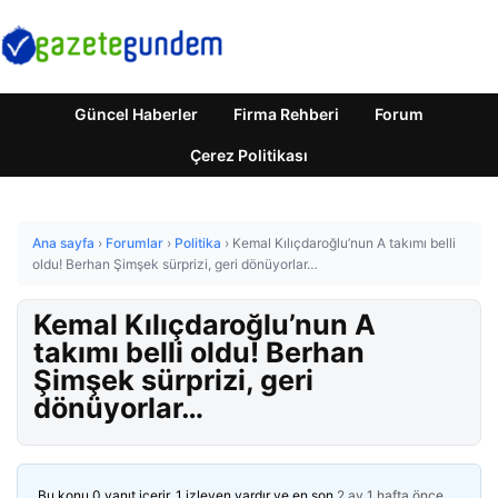
Güncel Haberler
Firma Rehberi
Forum
Çerez Politikası
Ana sayfa
›
Forumlar
›
Politika
›
Kemal Kılıçdaroğlu’nun A takımı belli
oldu! Berhan Şimşek sürprizi, geri dönüyorlar…
Kemal Kılıçdaroğlu’nun A
takımı belli oldu! Berhan
Şimşek sürprizi, geri
dönüyorlar…
Bu konu 0 yanıt içerir, 1 izleyen vardır ve en son
2 ay 1 hafta önce