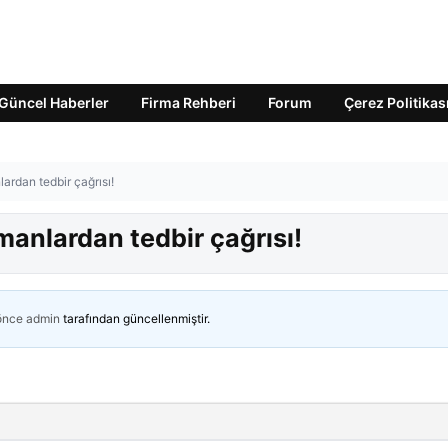
Güncel Haberler
Firma Rehberi
Forum
Çerez Politikas
ardan tedbir çağrısı!
anlardan tedbir çağrısı!
 önce
admin
tarafından güncellenmiştir.