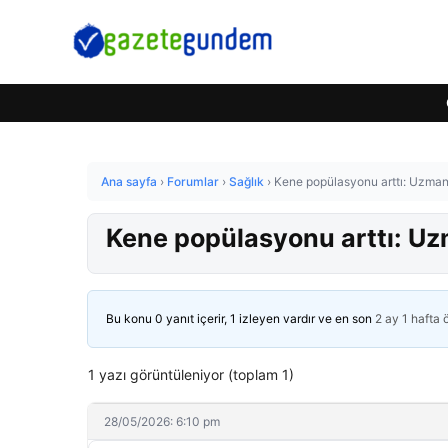
Ana sayfa
›
Forumlar
›
Sağlık
›
Kene popülasyonu arttı: Uzmanl
Kene popülasyonu arttı: Uzm
Bu konu 0 yanıt içerir, 1 izleyen vardır ve en son
2 ay 1 hafta
1 yazı görüntüleniyor (toplam 1)
28/05/2026: 6:10 pm