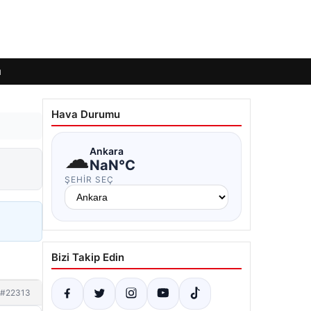
ı
Hava Durumu
☁
Ankara
NaN°C
ŞEHIR SEÇ
Bizi Takip Edin
#22313