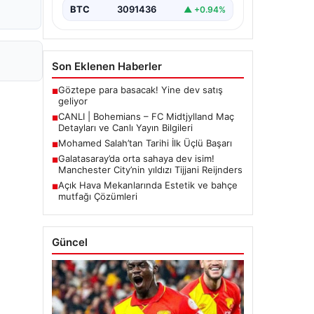
BTC
3091436
▲ +0.94%
Son Eklenen Haberler
Göztepe para basacak! Yine dev satış
■
geliyor
CANLI | Bohemians – FC Midtjylland Maç
■
Detayları ve Canlı Yayın Bilgileri
Mohamed Salah’tan Tarihi İlk Üçlü Başarı
■
Galatasaray’da orta sahaya dev isim!
■
Manchester City’nin yıldızı Tijjani Reijnders
Açık Hava Mekanlarında Estetik ve bahçe
■
mutfağı Çözümleri
Güncel