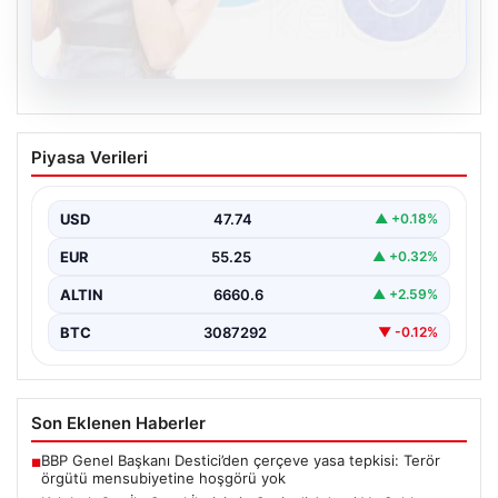
08.08.2026
Kelebek.Org İle Sanal İletişimin Seviyeli
Piyasa Verileri
Adresi Ve Sohbet Deneyimi
Sanal ortamında insanların seviyeli bir şekilde irtibat
oluşturması büyük bir hassasiyet ifade etmektedir.
USD
47.74
▲ +0.18%
Halen…
EUR
55.25
▲ +0.32%
ALTIN
6660.6
▲ +2.59%
BTC
3087292
▼ -0.12%
Son Eklenen Haberler
BBP Genel Başkanı Destici’den çerçeve yasa tepkisi: Terör
■
örgütü mensubiyetine hoşgörü yok