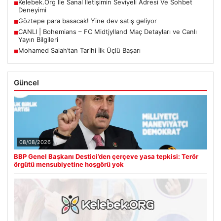
Kelebek.Org İle Sanal İletişimin Seviyeli Adresi Ve Sohbet
■
Deneyimi
Göztepe para basacak! Yine dev satış geliyor
■
CANLI | Bohemians – FC Midtjylland Maç Detayları ve Canlı
■
Yayın Bilgileri
Mohamed Salah’tan Tarihi İlk Üçlü Başarı
■
Güncel
08/08/2026
BBP Genel Başkanı Destici’den çerçeve yasa tepkisi: Terör
örgütü mensubiyetine hoşgörü yok