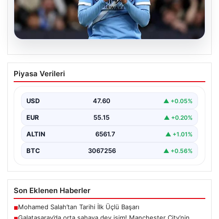
04.08.2026
Galatasaray’da orta sahaya dev isim!
Piyasa Verileri
Manchester City’nin yıldızı Tijjani
Reijnders
USD
47.60
▲ +0.05%
EUR
55.15
▲ +0.20%
ALTIN
6561.7
▲ +1.01%
BTC
3067256
▲ +0.56%
Son Eklenen Haberler
Mohamed Salah’tan Tarihi İlk Üçlü Başarı
■
Galatasaray’da orta sahaya dev isim! Manchester City’nin
■