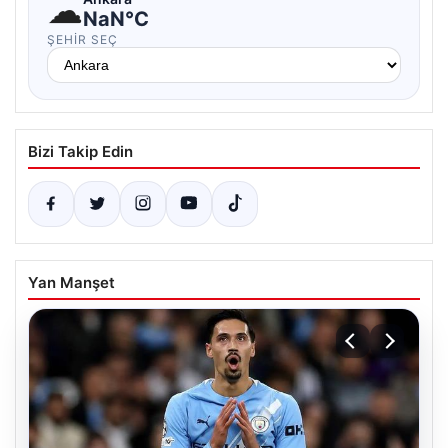
☁
NaN°C
ŞEHIR SEÇ
Bizi Takip Edin
Yan Manşet