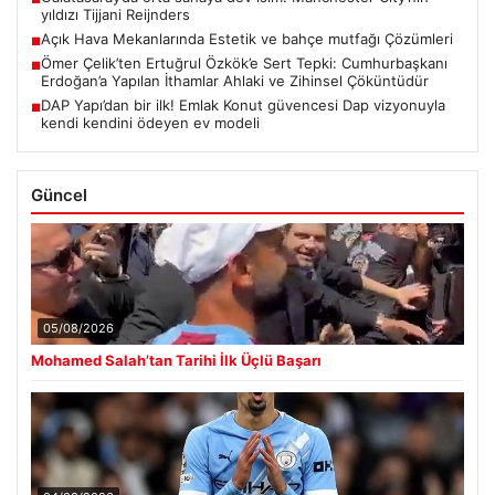
yıldızı Tijjani Reijnders
Açık Hava Mekanlarında Estetik ve bahçe mutfağı Çözümleri
■
Ömer Çelik’ten Ertuğrul Özkök’e Sert Tepki: Cumhurbaşkanı
■
Erdoğan’a Yapılan İthamlar Ahlaki ve Zihinsel Çöküntüdür
DAP Yapı’dan bir ilk! Emlak Konut güvencesi Dap vizyonuyla
■
kendi kendini ödeyen ev modeli
Güncel
05/08/2026
Mohamed Salah’tan Tarihi İlk Üçlü Başarı