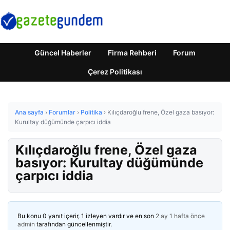
Güncel Haberler
Firma Rehberi
Forum
Çerez Politikası
Ana sayfa
›
Forumlar
›
Politika
›
Kılıçdaroğlu frene, Özel gaza basıyor:
Kurultay düğümünde çarpıcı iddia
Kılıçdaroğlu frene, Özel gaza
basıyor: Kurultay düğümünde
çarpıcı iddia
Bu konu 0 yanıt içerir, 1 izleyen vardır ve en son
2 ay 1 hafta önce
admin
tarafından güncellenmiştir.