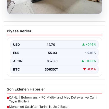
04.08.2026
Açık Hava Mekanlarında Estetik ve
Piyasa Verileri
bahçe mutfağı Çözümleri
Günümüz dünyasında açık hava sosyal alanlar,
konutların en değerli bölümlerinden bir tanesi gelmiştir.
USD
47.70
▲ +0.16%
Bahçeyle…
EUR
55.03
• 0.01%
ALTIN
6528.6
▲ +0.55%
BTC
3063071
▼ -0.11%
Son Eklenen Haberler
CANLI | Bohemians – FC Midtjylland Maç Detayları ve Canlı
■
Yayın Bilgileri
Mohamed Salah’tan Tarihi İlk Üçlü Başarı
■