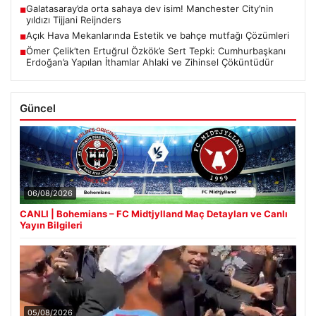
Galatasaray’da orta sahaya dev isim! Manchester City’nin
■
yıldızı Tijjani Reijnders
Açık Hava Mekanlarında Estetik ve bahçe mutfağı Çözümleri
■
Ömer Çelik’ten Ertuğrul Özkök’e Sert Tepki: Cumhurbaşkanı
■
Erdoğan’a Yapılan İthamlar Ahlaki ve Zihinsel Çöküntüdür
Güncel
06/08/2026
CANLI | Bohemians – FC Midtjylland Maç Detayları ve Canlı
Yayın Bilgileri
05/08/2026