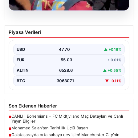
05.08.2026
Mohamed Salah’tan Tarihi İlk Üçlü
Piyasa Verileri
Başarı
Filipinlerli yıldız futbolcu Mohamed Salah, kariyerinde
önemli bir dönüm noktasına imza attı. Takımının
USD
47.70
▲ +0.16%
hücum…
EUR
55.03
• 0.01%
ALTIN
6528.6
▲ +0.55%
BTC
3063071
▼ -0.11%
Son Eklenen Haberler
CANLI | Bohemians – FC Midtjylland Maç Detayları ve Canlı
■
Yayın Bilgileri
Mohamed Salah’tan Tarihi İlk Üçlü Başarı
■
Galatasaray’da orta sahaya dev isim! Manchester City’nin
■