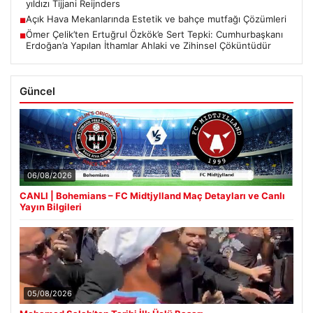
yıldızı Tijjani Reijnders
Açık Hava Mekanlarında Estetik ve bahçe mutfağı Çözümleri
■
Ömer Çelik’ten Ertuğrul Özkök’e Sert Tepki: Cumhurbaşkanı
■
Erdoğan’a Yapılan İthamlar Ahlaki ve Zihinsel Çöküntüdür
Güncel
06/08/2026
CANLI | Bohemians – FC Midtjylland Maç Detayları ve Canlı
Yayın Bilgileri
05/08/2026