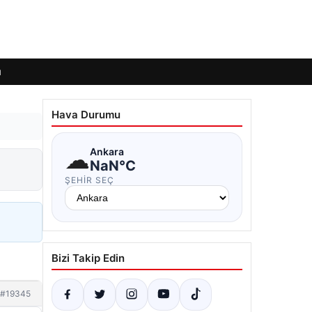
ı
Hava Durumu
☁
Ankara
NaN°C
ŞEHIR SEÇ
Bizi Takip Edin
#19345