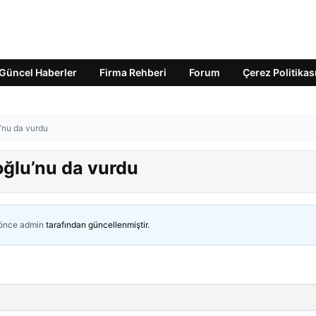
Güncel Haberler
Firma Rehberi
Forum
Çerez Politikas
u’nu da vurdu
oğlu’nu da vurdu
 önce
admin
tarafından güncellenmiştir.