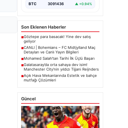
BTC
3091436
▲ +0.94%
Son Eklenen Haberler
Göztepe para basacak! Yine dev satış
■
geliyor
CANLI | Bohemians – FC Midtjylland Maç
■
Detayları ve Canlı Yayın Bilgileri
Mohamed Salah’tan Tarihi İlk Üçlü Başarı
■
Galatasaray’da orta sahaya dev isim!
■
Manchester City’nin yıldızı Tijjani Reijnders
Açık Hava Mekanlarında Estetik ve bahçe
■
mutfağı Çözümleri
Güncel