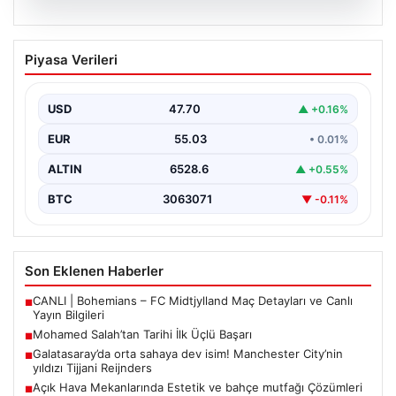
05.08.2026
Mohamed Salah’tan Tarihi İlk Üçlü
Piyasa Verileri
Başarı
Filipinlerli yıldız futbolcu Mohamed Salah, kariyerinde
önemli bir dönüm noktasına imza attı. Takımının
USD
47.70
▲ +0.16%
hücum…
EUR
55.03
• 0.01%
ALTIN
6528.6
▲ +0.55%
BTC
3063071
▼ -0.11%
Son Eklenen Haberler
CANLI | Bohemians – FC Midtjylland Maç Detayları ve Canlı
■
Yayın Bilgileri
Mohamed Salah’tan Tarihi İlk Üçlü Başarı
■
Galatasaray’da orta sahaya dev isim! Manchester City’nin
■
yıldızı Tijjani Reijnders
Açık Hava Mekanlarında Estetik ve bahçe mutfağı Çözümleri
■