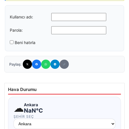
Kullanıcı adı:
Parola:
Beni hatırla
Paylaş:
Hava Durumu
☁
Ankara
NaN°C
ŞEHIR SEÇ