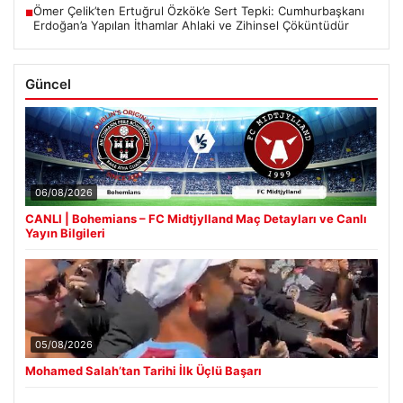
Ömer Çelik’ten Ertuğrul Özkök’e Sert Tepki: Cumhurbaşkanı
■
Erdoğan’a Yapılan İthamlar Ahlaki ve Zihinsel Çöküntüdür
Güncel
06/08/2026
CANLI | Bohemians – FC Midtjylland Maç Detayları ve Canlı
Yayın Bilgileri
05/08/2026
Mohamed Salah’tan Tarihi İlk Üçlü Başarı